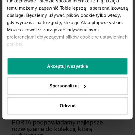
funkcjonować i śledzić sposób interakcji z nią. Dzięki
temu możemy zapewnić Tobie lepszą i spersonalizowaną
obsługę. Będziemy używać plików cookie tylko wtedy,
gdy wyrazisz na to zgodę, klikając Akceptuj wszystkie.
Możesz również zarządzać indywidualnymi
preferencjami dotyczącymi plików cookie w ustawieniach
poniżej.
Akceptuj wszystkie
Spersonalizuj
Wygodny wybór
Odrzuć
Kupuj WYGODNIE w komplecie. W
PORTA podpowiadamy najlepsze
rozwiązania do kolekcji, którą