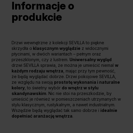
Informacje o
produkcie
Drzwi wewnętrzne z kolekcji SEVILLA to piękne
skrzydła o
klasycznym wyglądzie
z widocznymi
płycinami, w dwóch wariantach – pełnym oraz
przeszklonym, czy z lustrem.
Uniwersalny wygląd
drzwi SEVILLA sprawia, że można je umieścić niemal
w
każdym rodzaju wnętrza
, mając przy tym pewność,
że będą wyglądać dobrze. Drzwi pokojowe SEVILLA,
ze względu na swoją
prostotę wykonania i naturalne
kolory
, to świetny wybór
do wnętrz w stylu
skandynawskim
. Nic nie stoi na przeszkodzie, by
umieścić je również w pomieszczeniach utrzymanych w
stylu klasycznym, rustykalnym, a nawet industrialnym.
Wszędzie będą wyglądać tak samo dobrze i
idealnie
dopełniać aranżację wnętrza
.