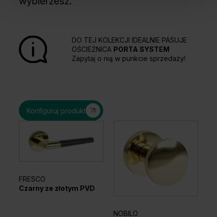
wybierzesz.
DO TEJ KOLEKCJI IDEALNIE PASUJE
OŚCIEŻNICA
PORTA SYSTEM
Zapytaj o nią w punkcie sprzedaży!
Konfiguruj produkt
FRESCO
EL
Czarny ze złotym PVD
Sr
NOBILO