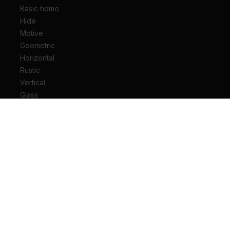
Basic home
Hide
Motive
Geometric
Horizontal
Rustic
Vertical
Glass
Drzwi wejściowe do mieszkania
Drzwi wejściowe do domu
Drzwi techniczne
Drzwi przesuwne
Drzwi łamane
Ościeżnice
Klamki do drzwi
Zawiasy i akcesoria do drzwi