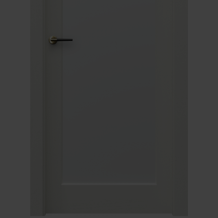
Unia Europejska
Extranet
Dla sygnalisty
OBSERWUJ NAS