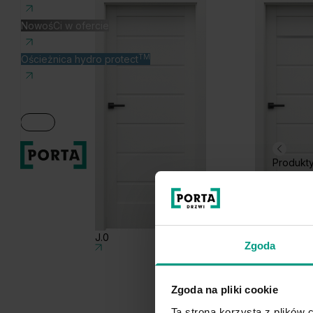
NowośCi w ofercie
TM
Ościeżnica hydro protect
Produkt
J.0
J.1
Zgoda
Zgoda na pliki cookie
Ta strona korzysta z plików c