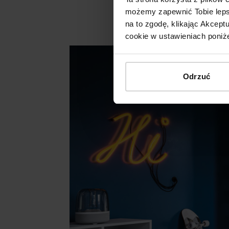
możemy zapewnić Tobie lepsz
na to zgodę, klikając Akcep
cookie w ustawieniach poniże
Odrzuć