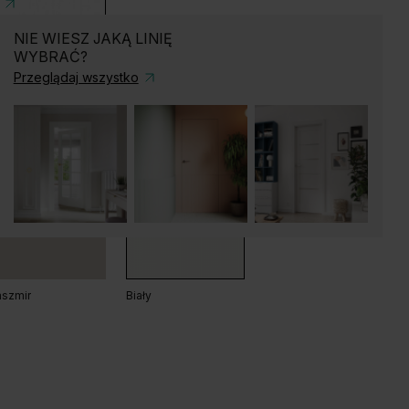
NIE WIESZ JAKĄ LINIĘ
ały
WYBRAĆ?
Przeglądaj wszystko
ąb Matowy
Dąb Naturalny
szmir
Biały