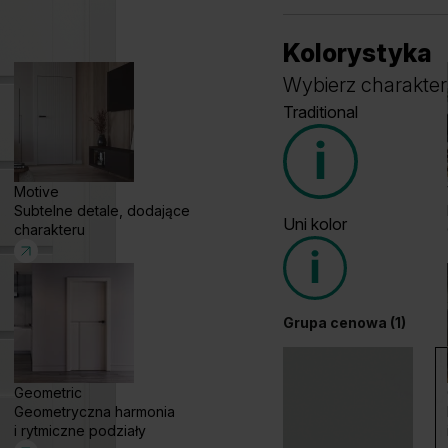
Kolorystyka
Wybierz charakter
Traditional
Motive
Subtelne detale, dodające
Uni kolor
charakteru
Grupa cenowa (1)
Grupa cenowa (1)
Geometric
Geometryczna harmonia
Dąb Klasyczny
W
i rytmiczne podziały