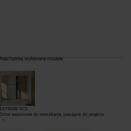
Najchętniej wybierane modele
acja Srebrna
Akacja Miodowa
Dąb Catania
EXTREME RC3
Drzwi wejściowe do mieszkania, pasujące do wnętrza