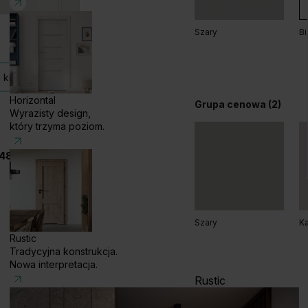
Szary
Bi
Grupa cenowa (2)
 kolekcji
Horizontal
Grupa cenowa (2)
Wyrazisty design,
który trzyma poziom.
48 585 858 056
Dąb Matowy Ciemny
D
Szary
Ka
Rustic
Tradycyjna konstrukcja.
Nowa interpretacja.
Rustic