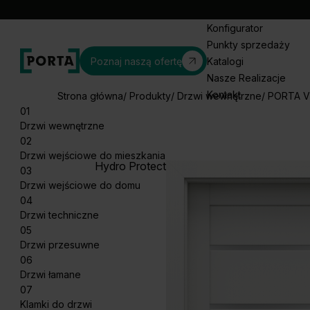
Konfigurator
Punkty sprzedaży
Poznaj naszą ofertę
Katalogi
Nasze Realizacje
Kontakt
Strona główna
Produkty
Drzwi wewnętrzne
PORTA V
01
Drzwi wewnętrzne
02
Drzwi wejściowe do mieszkania
Hydro Protect
03
Drzwi wejściowe do domu
04
Drzwi techniczne
05
Drzwi przesuwne
06
Drzwi łamane
07
Klamki do drzwi