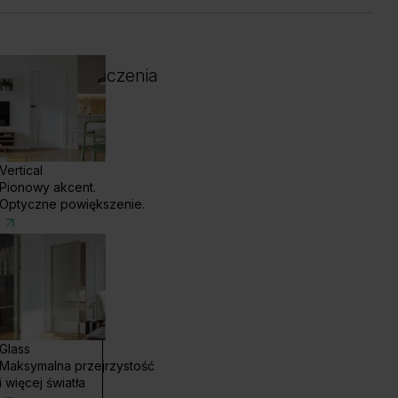
 i kolor wykończenia
Vertical
Pionowy akcent.
Optyczne powiększenie.
Glass
Maksymalna przejrzystość
enge White
Dąb Ciemny
i więcej światła