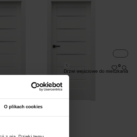
0
Drzwi wejściowe do mieszkania
J.4
J.5
O plikach cookies
ji z nią. Dzięki temu