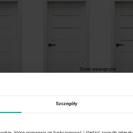
y
Drzwi wewnętrzne
J.2
J.3
Szczegóły
ookie, które pomagają jej funkcjonować i śledzić sposób interakc