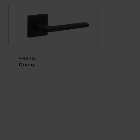
ELEGANTO
SEGURA
Srebrny mato
Czarny