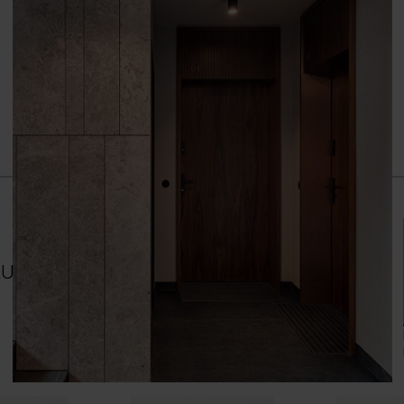
Grupa cenowa (1)
Dąb Szkarłatny
Ak
RUPA J