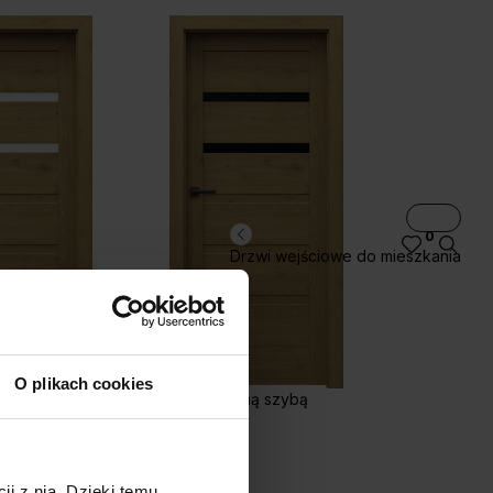
0
Drzwi wejściowe do mieszkania
O plikach cookies
H.2 z czarną szybą
H.3
ji z nią. Dzięki temu