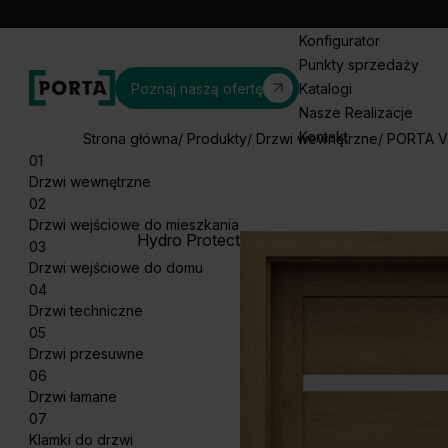
Konfigurator
Punkty sprzedaży
Poznaj naszą ofertę
Katalogi
Nasze Realizacje
Kontakt
Strona główna
Produkty
Drzwi wewnętrzne
PORTA V
01
Drzwi wewnętrzne
02
Drzwi wejściowe do mieszkania
Hydro Protect
03
Drzwi wejściowe do domu
04
Drzwi techniczne
05
Drzwi przesuwne
06
Drzwi łamane
07
Klamki do drzwi