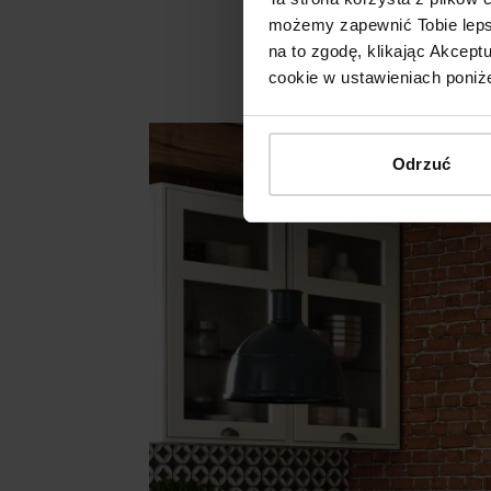
możemy zapewnić Tobie lepsz
na to zgodę, klikając Akcep
cookie w ustawieniach poniże
Odrzuć