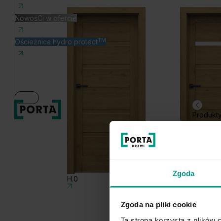
NowośCi w ofercie
TM
Ościeżnica hydro protect
Produkt
Zgoda
H.0
H.1
Zgoda na pliki cookie
Ta strona korzysta z plików c