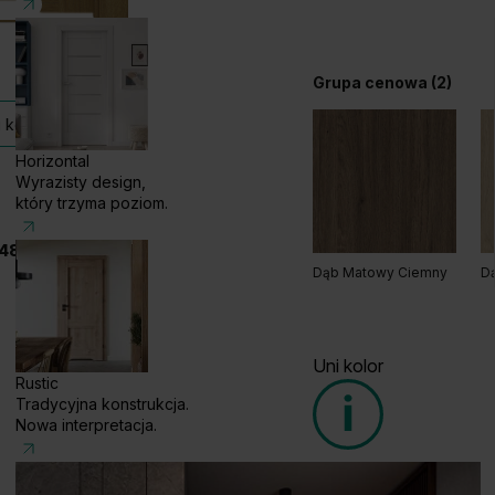
Grupa cenowa (2)
 kolekcji
Horizontal
Wyrazisty design,
który trzyma poziom.
48 585 858 056
Dąb Matowy Ciemny
D
Uni kolor
Rustic
Tradycyjna konstrukcja.
Nowa interpretacja.
Grupa cenowa (1)
Rustic