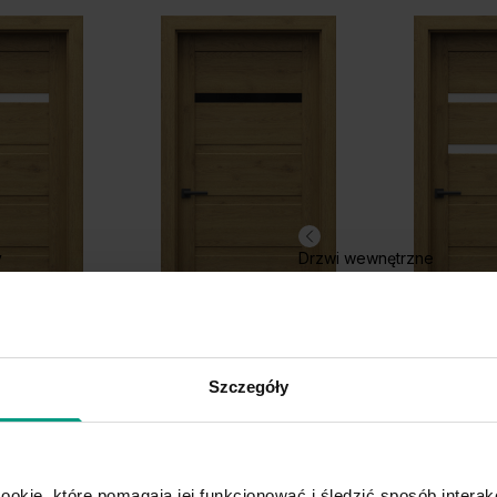
Dąb Catania
y
Drzwi wewnętrzne
Szczegóły
H.1 z czarną szybą
H.2
ookie, które pomagają jej funkcjonować i śledzić sposób interakc