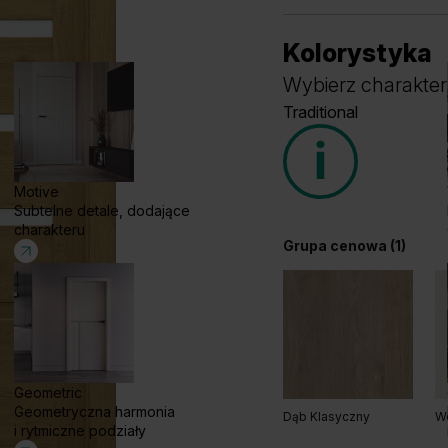
Kolorystyka
Wybierz charakter
Traditional
Motive
Subtelne detale, dodające
charakteru
Grupa cenowa (1)
Geometric
Geometryczna harmonia
Dąb Klasyczny
W
i rytmiczne podziały