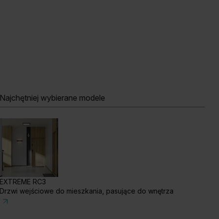
ały
Najchętniej wybierane modele
b Szkarłatny
Akacja Srebrna
Akacja Miodowa
EXTREME RC3
Drzwi wejściowe do mieszkania, pasujące do wnętrza
szmir
Biały