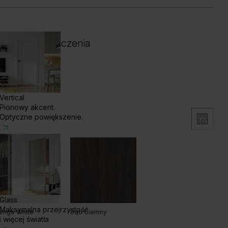
 i kolor wykończenia
Vertical
Pionowy akcent.
Optyczne powiększenie.
Glass
Maksymalna przejrzystość
enge White
Dąb Ciemny
i więcej światła