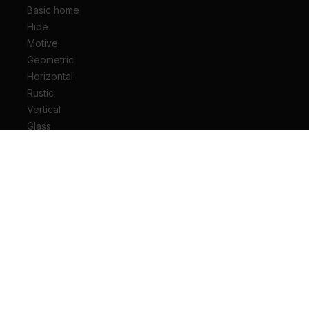
Basic home
Hide
Motive
Geometric
Horizontal
Rustic
Vertical
Glass
Drzwi wejściowe do mieszkania
Drzwi wejściowe do domu
Drzwi techniczne
Drzwi przesuwne
Drzwi łamane
Ościeżnice
Klamki do drzwi
Zawiasy i akcesoria do drzwi