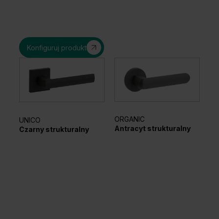
Konfiguruj produkt
ORGANIC
UNICO
EL
Antracyt strukturalny
Czarny strukturalny
Sr