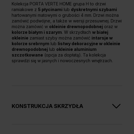
Kolekcja PORTA VERTE HOME grupa H to drzwi
ramiakowe z
5 płycinami
lub
dyskretnymi szybami
hartowanymi matowymi o grubości 4 mm. Drzwi można
zamówić podwójne, a także w wersji przesuwnej. Drzwi
można zamówić w
okleinie drewnopodobnej
oraz w
kolorze białym i szarym
. W skrzydłach
w białej
okleinie
zamiast szyby można zamówić
intarsje w
kolorze srebrnym
lub
listwy dekoracyjne w okleinie
drewnopodobnej
lub
okleinie aluminium
szczotkowane
(opcja za dopłatą). Ta kolekcja
sprawdzi się w jasnych i nowoczesnych wnętrzach.
KONSTRUKCJA SKRZYDŁA
Skrzydła w zależności od wzoru składają się z
ramiaków poziomych i płycin oraz szyb matowych