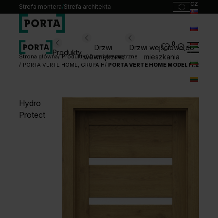
cz
Strefa montera
/
Strefa architekta
sk
ru
0
Wybierz swoje drzwi
Drzwi
Drzwi wejściowe do
Produkty
hu
wewnętrzne
mieszkania
Strona główna
Produkty
Drzwi wewnętrzne
PORTA VERTE HOME, GRUPA H
PORTA VERTE HOME MODEL H.2
bg
Produkty
lt
Punkty sprzedaży
Hydro
Katalogi
Protect
Kontakt
Monterzy
Pliki do pobrania
Biuro prasowe
O nas
Blog