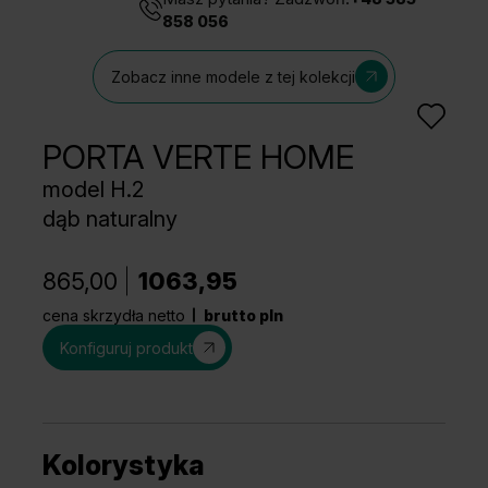
858 056
Zobacz inne modele z tej kolekcji
PORTA VERTE HOME
model H.2
dąb naturalny
865,00
1063,95
cena skrzydła netto
brutto pln
Konfiguruj produkt
Kolorystyka