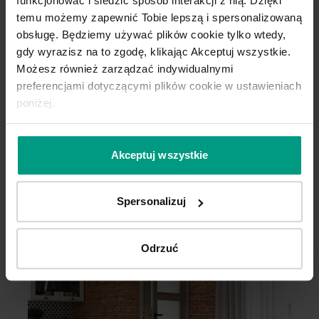
funkcjonować i śledzić sposób interakcji z nią. Dzięki
temu możemy zapewnić Tobie lepszą i spersonalizowaną
obsługę. Będziemy używać plików cookie tylko wtedy,
gdy wyrazisz na to zgodę, klikając Akceptuj wszystkie.
Możesz również zarządzać indywidualnymi
preferencjami dotyczącymi plików cookie w ustawieniach
poniżej.
H.0
H
Akceptuj wszystkie
Spersonalizuj
Odrzuć