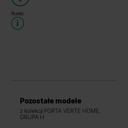
Grupa cenowa (1)
Rustic
Grupa cenowa (1)
Szary
Biały
Pozostałe modele
Grupa cenowa (2)
Dąb Mauvella
Dąb Szkarłatny
z kolekcji PORTA VERTE HOME,
GRUPA H