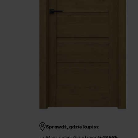
Unia Europejska
Extranet
Dla sygnalisty
OBSERWUJ NAS
Sprawdź, gdzie kupisz
Masz pytania? Zadzwoń!
+48 585