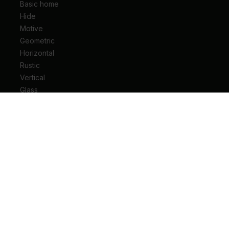
Basic home
Hide
Motive
Geometric
Horizontal
Rustic
Vertical
Glass
Drzwi wejściowe do mieszkania
Drzwi wejściowe do domu
Drzwi techniczne
Drzwi przesuwne
Drzwi łamane
Ościeżnice
Klamki do drzwi
Zawiasy i akcesoria do drzwi