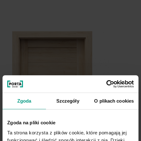
Szary
Kaszmir
Akacja Srebrna
Akacja Miodowa
Zgoda
Szczegóły
O plikach cookies
Biały
Zgoda na pliki cookie
Dąb Catania
Ta strona korzysta z plików cookie, które pomagają jej
funkcjonować i śledzić sposób interakcji z nią. Dzięki