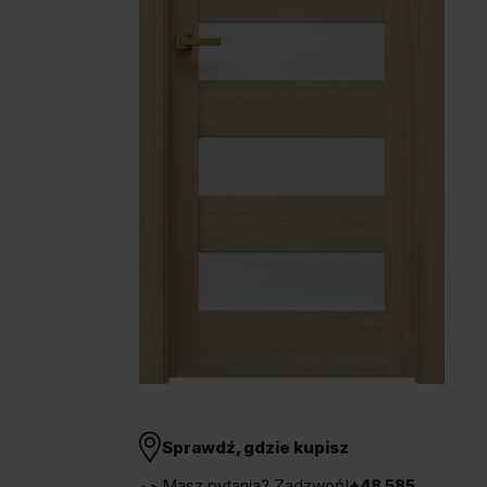
Unia Europejska
Extranet
Dla sygnalisty
OBSERWUJ NAS
Sprawdź, gdzie kupisz
Masz pytania? Zadzwoń!
+48 585