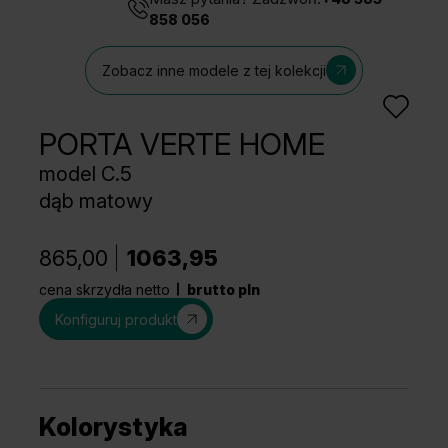
858 056
Zobacz inne modele z tej kolekcji
PORTA VERTE HOME
model C.5
dąb matowy
865,00
1063,95
cena skrzydła netto
brutto pln
Konfiguruj produkt
Kolorystyka