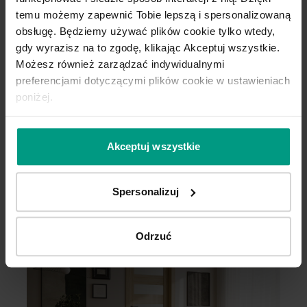
temu możemy zapewnić Tobie lepszą i spersonalizowaną
obsługę. Będziemy używać plików cookie tylko wtedy,
gdy wyrazisz na to zgodę, klikając Akceptuj wszystkie.
Grupa cenowa (2)
Możesz również zarządzać indywidualnymi
preferencjami dotyczącymi plików cookie w ustawieniach
poniżej.
C.0
C
Akceptuj wszystkie
Spersonalizuj
Hikora Jackson Ciemny
Hikora Jackson Jasny
Odrzuć