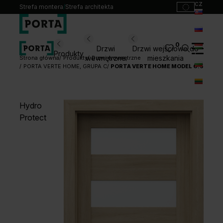
cz
Strefa montera
/
Strefa architekta
sk
ru
0
Wybierz swoje drzwi
Drzwi
Drzwi wejściowe do
Produkty
hu
wewnętrzne
mieszkania
Strona główna
Produkty
Drzwi wewnętrzne
PORTA VERTE HOME, GRUPA C
PORTA VERTE HOME MODEL C.5
bg
Produkty
lt
Punkty sprzedaży
Hydro
Katalogi
Protect
Kontakt
Monterzy
Pliki do pobrania
Biuro prasowe
O nas
Blog