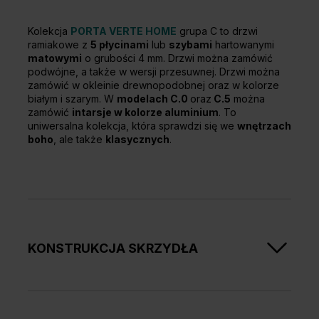
Kolekcja
PORTA VERTE HOME
grupa C to drzwi
ramiakowe z
5 płycinami
lub
szybami
hartowanymi
matowymi
o grubości 4 mm. Drzwi można zamówić
podwójne, a także w wersji przesuwnej. Drzwi można
zamówić w okleinie drewnopodobnej oraz w kolorze
białym i szarym. W
modelach C.0
oraz
C.5
można
zamówić
intarsje w kolorze aluminium
. To
uniwersalna kolekcja, która sprawdzi się we
wnętrzach
boho
, ale także
klasycznych
.
KONSTRUKCJA SKRZYDŁA
Skrzydła w zależności od wzoru składają się z
ramiaków poziomych i płycin oraz szyb matowych