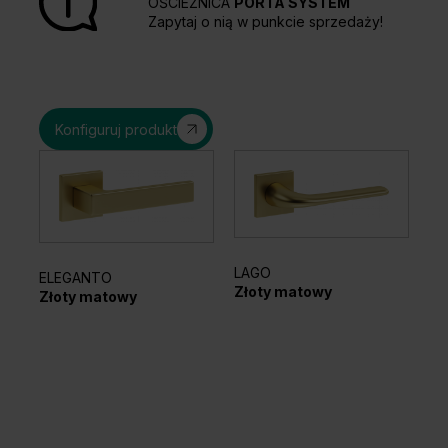
OŚCIEŻNICA
PORTA SYSTEM
Zapytaj o nią w punkcie sprzedaży!
Konfiguruj produkt
LAGO
AZ
ELEGANTO
Złoty matowy
Cz
Złoty matowy