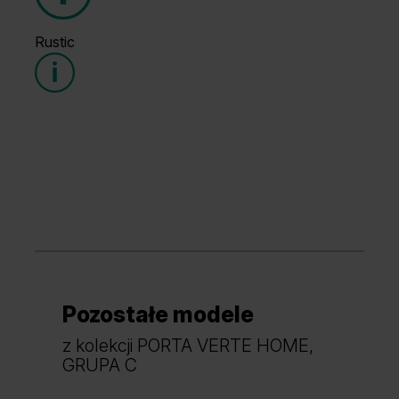
Grupa cenowa (1)
Rustic
Grupa cenowa (1)
Szary
Biały
Pozostałe modele
Grupa cenowa (2)
Dąb Mauvella
Dąb Szkarłatny
z kolekcji PORTA VERTE HOME,
GRUPA C