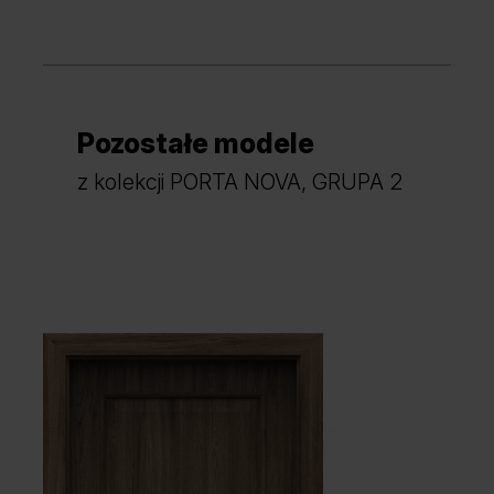
Pozostałe modele
Dąb Craft Złoty
Dąb Mauvella
z kolekcji PORTA NOVA, GRUPA 2
Dąb Szkarłatny
Akacja Srebrna