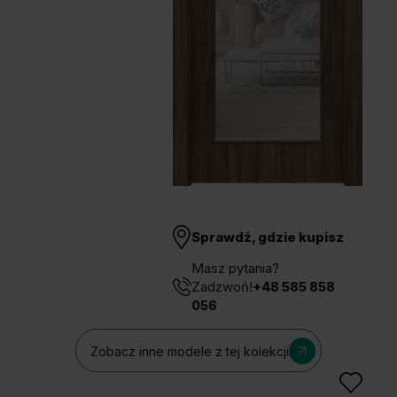
Unia Europejska
Extranet
Dla sygnalisty
OBSERWUJ NAS
Sprawdź, gdzie kupisz
Masz pytania?
Zadzwoń!
+48 585 858
056
Zobacz inne modele z tej kolekcji