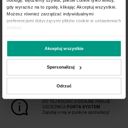
obsługę. Będziemy używać plików cookie tylko wtedy,
gdy wyrazisz na to zgodę, klikając Akceptuj wszystkie.
Możesz również zarządzać indywidualnymi
preferencjami dotyczącymi plików cookie w ustawieniach
poniżej.
Wygodny wybór
Akceptuj wszystkie
Kupuj WYGODNIE w komplecie. W
PORTA podpowiadamy najlepsze
Spersonalizuj
rozwiązania do kolekcji, którą
wybierzesz.
Odrzuć
DO TEJ KOLEKCJI IDEALNIE PASUJE
OŚCIEŻNICA
PORTA SYSTEM
Zapytaj o nią w punkcie sprzedaży!