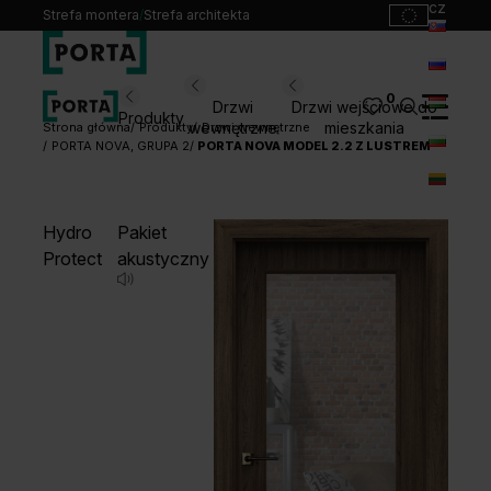
cz
Strefa montera
/
Strefa architekta
sk
ru
0
Wybierz swoje drzwi
Drzwi
Drzwi wejściowe do
Produkty
hu
wewnętrzne
mieszkania
Strona główna
Produkty
Drzwi wewnętrzne
PORTA NOVA, GRUPA 2
PORTA NOVA MODEL 2.2 Z LUSTREM
bg
Produkty
lt
Punkty sprzedaży
Hydro
Pakiet
Katalogi
Protect
akustyczny
Kontakt
Monterzy
Pliki do pobrania
Biuro prasowe
O nas
Blog