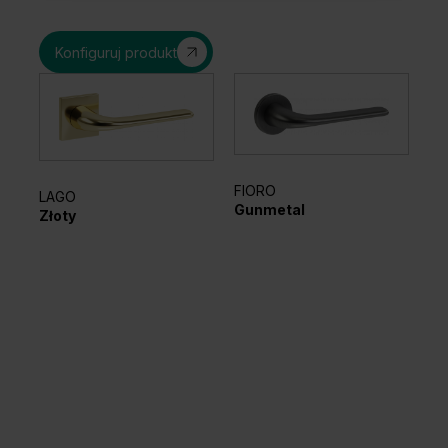
Konfiguruj produkt
FIORO
LAGO
EL
Gunmetal
Złoty
Sr