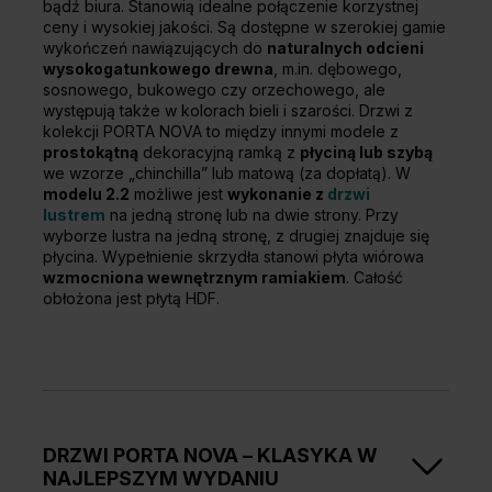
bądź biura. Stanowią idealne połączenie korzystnej
ceny i wysokiej jakości. Są dostępne w szerokiej gamie
wykończeń nawiązujących do
naturalnych odcieni
wysokogatunkowego drewna
, m.in. dębowego,
sosnowego, bukowego czy orzechowego, ale
występują także w kolorach bieli i szarości. Drzwi z
kolekcji PORTA NOVA to między innymi modele z
prostokątną
dekoracyjną ramką z
płyciną lub szybą
we wzorze „chinchilla” lub matową (za dopłatą). W
modelu 2.2
możliwe jest
wykonanie z
drzwi
lustrem
na jedną stronę lub na dwie strony. Przy
wyborze lustra na jedną stronę, z drugiej znajduje się
płycina. Wypełnienie skrzydła stanowi płyta wiórowa
wzmocniona wewnętrznym ramiakiem
. Całość
obłożona jest płytą HDF.
DRZWI PORTA NOVA – KLASYKA W
NAJLEPSZYM WYDANIU