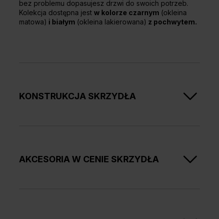
bez problemu dopasujesz drzwi do swoich potrzeb.
Kolekcja dostępna jest
w kolorze czarnym
(okleina
matowa)
i białym
(okleina lakierowana)
z pochwytem.
KONSTRUKCJA SKRZYDŁA
Ramiaki pionowe i poziome z klejonki sosnowej.
Produkt jest dostępny z szybą przezroczystą,
hartowaną o grubości 6 mm.
AKCESORIA W CENIE SKRZYDŁA
Brak możliwości skrótu skrzydła o 60 mm.
2 zawiasy 3D bezprzylgowe
zamek magnesowy
Kolory okuć: biały, czarny, srebrny mat