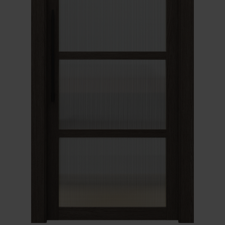
Unia Europejska
Extranet
Dla sygnalisty
OBSERWUJ NAS