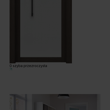
Szary
0 szyba przezroczysta
0