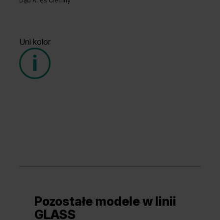
Dąb Arles Ciemny
Uni kolor
Grupa cenowa (2)
Pozostałe modele w linii
Biały
Fiord
GLASS