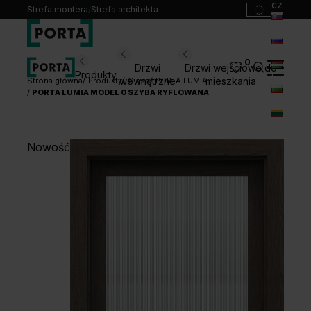
cz
Strefa montera
/
Strefa architekta
sk
ru
0
Wybierz swoje drzwi
Drzwi
Drzwi wejściowe do
Produkty
hu
wewnętrzne
mieszkania
Strona główna
Produkty
Glass
PORTA LUMIA
PORTA LUMIA MODEL 0 SZYBA RYFLOWANA
bg
Produkty
lt
Punkty sprzedaży
Nowość
Katalogi
Kontakt
Monterzy
Pliki do pobrania
Biuro prasowe
O nas
Blog