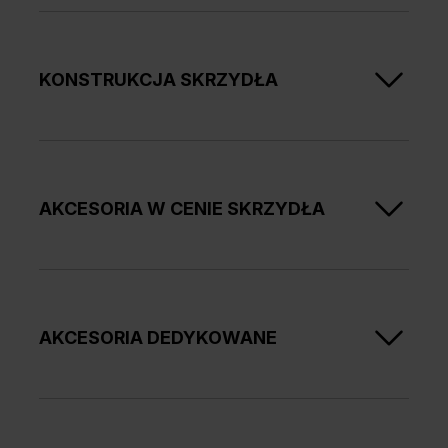
KONSTRUKCJA SKRZYDŁA
Ramiaki pionowe i poziome z klejonki sosnowej.
Produkt jest dostępny z szybą przezroczystą,
hartowaną o grubości 6 mm.
AKCESORIA W CENIE SKRZYDŁA
Brak możliwości skrótu skrzydła o 60 mm.
2 zawiasy 3D bezprzylgowe
zamek magnesowy
Kolory okuć: biały, czarny, srebrny mat
AKCESORIA DEDYKOWANE
zamek magnesowy, który pozwala na stosowanie
pochwytu zamiast klamki