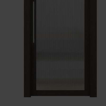
Unia Europejska
Extranet
Dla sygnalisty
OBSERWUJ NAS