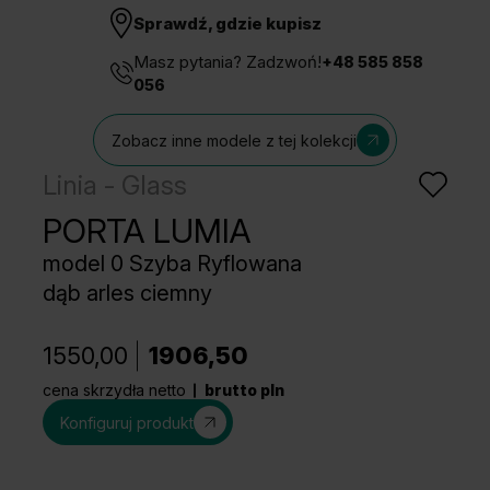
Sprawdź, gdzie kupisz
Masz pytania? Zadzwoń!
+48 585 858
056
Zobacz inne modele z tej kolekcji
Linia - Glass
PORTA LUMIA
model 0 Szyba Ryflowana
dąb arles ciemny
1550,00
1906,50
cena skrzydła netto
brutto pln
Konfiguruj produkt