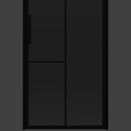
Unia Europejska
Extranet
Dla sygnalisty
OBSERWUJ NAS