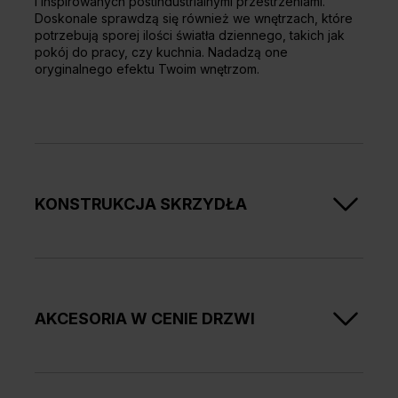
i inspirowanych postindustrialnymi przestrzeniami.
Doskonale sprawdzą się również we wnętrzach, które
potrzebują sporej ilości światła dziennego, takich jak
pokój do pracy, czy kuchnia. Nadadzą one
oryginalnego efektu Twoim wnętrzom.
KONSTRUKCJA SKRZYDŁA
Ościeżnica i skrzydło stalowe w kolorze Czarny
struktura (malowanie proszkowe). Szyba
przezroczysta, bezpieczna o grubości 6 mm.
AKCESORIA W CENIE DRZWI
Drzwi dostarczane są w zestawie: