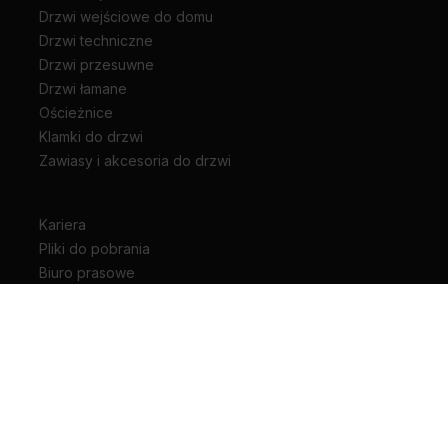
Drzwi wejściowe do domu
Drzwi techniczne
Drzwi przesuwne
Drzwi łamane
Ościeżnice
Klamki do drzwi
Zawiasy i akcesoria do drzwi
Kariera
Pliki do pobrania
Biuro prasowe
Blog
Unia Europejska
Extranet
Dla sygnalisty
Rodzaje drzwi wewnętrznych
+