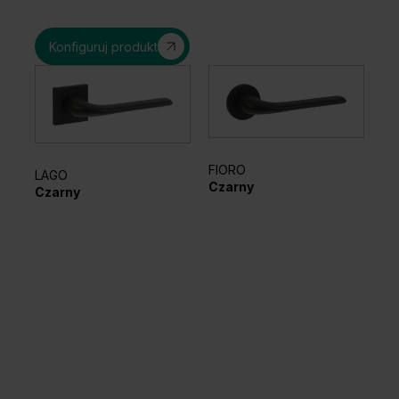
Konfiguruj produkt
FIORO
LAGO
EL
Czarny
Czarny
Sr