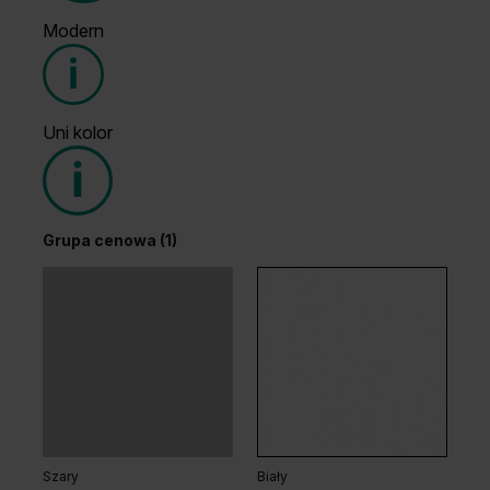
Modern
Grupa cenowa (1)
Uni kolor
Grupa cenowa (2)
Grupa cenowa (1)
Wenge White
Dąb Ciemny
Dąb Arles Toffee
Dąb Salvador Jasny
Szary
Biały