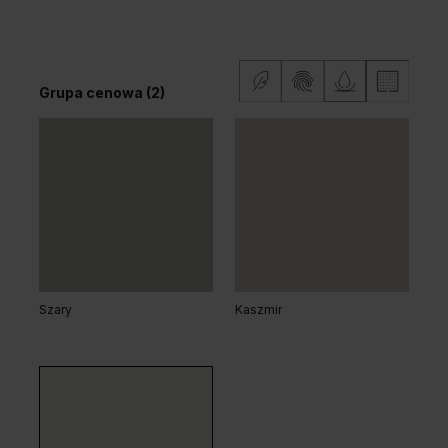
Dąb Klasyczny
Grupa cenowa (2)
Dąb Salvador Bielony
Dąb Arles Naturalny
Grupa cenowa (2)
Szary
Kaszmir
Dąb Matowy
Dąb Kalifornia
Dąb Arles Ciemny
Dąb Hawana