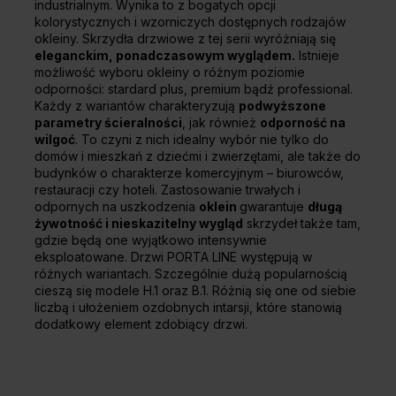
industrialnym. Wynika to z bogatych opcji
kolorystycznych i wzorniczych dostępnych rodzajów
okleiny. Skrzydła drzwiowe z tej serii wyróżniają się
eleganckim, ponadczasowym wyglądem.
Istnieje
możliwość wyboru okleiny o różnym poziomie
odporności: stardard plus, premium bądź professional.
Każdy z wariantów charakteryzują
podwyższone
parametry ścieralności
, jak również
odporność na
wilgoć
. To czyni z nich idealny wybór nie tylko do
domów i mieszkań z dziećmi i zwierzętami, ale także do
budynków o charakterze komercyjnym – biurowców,
restauracji czy hoteli. Zastosowanie trwałych i
odpornych na uszkodzenia
oklein
gwarantuje
długą
żywotność i nieskazitelny wygląd
skrzydeł także tam,
gdzie będą one wyjątkowo intensywnie
eksploatowane. Drzwi PORTA LINE występują w
różnych wariantach. Szczególnie dużą popularnością
cieszą się modele H.1 oraz B.1. Różnią się one od siebie
liczbą i ułożeniem ozdobnych intarsji, które stanowią
dodatkowy element zdobiący drzwi.