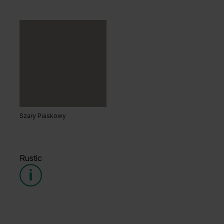
Orzech Naturalny
Dąb Naturalny
Szary Piaskowy
Hikora Naturalna
Dąb Lorenzo
Rustic
Grupa cenowa (2)