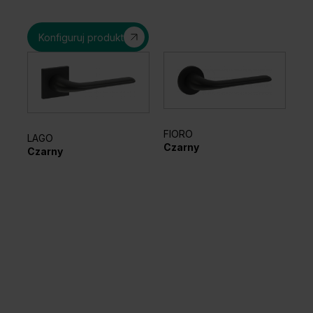
Konfiguruj produkt
FIORO
LAGO
EL
Czarny
Czarny
Sr