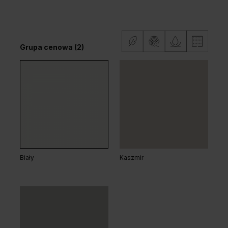
Wenge White
Grupa cenowa (2)
Dąb Arles Toffee
Dąb Salvador Bielony
Grupa cenowa (2)
Biały
Kaszmir
Dąb Naturalny
Dąb Matowy Ciemny
Dąb Salvador Jasny
Dąb Hawana