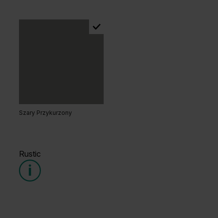
Dąb Naturalny
Orzech Naturalny
Szary Przykurzony
Dąb Kendal Naturalny
Dąb Lorenzo
Rustic
Grupa cenowa (2)