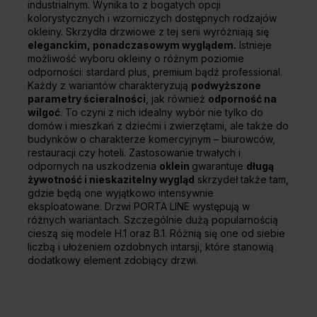
industrialnym. Wynika to z bogatych opcji
kolorystycznych i wzorniczych dostępnych rodzajów
okleiny. Skrzydła drzwiowe z tej serii wyróżniają się
eleganckim, ponadczasowym wyglądem.
Istnieje
możliwość wyboru okleiny o różnym poziomie
odporności: stardard plus, premium bądź professional.
Każdy z wariantów charakteryzują
podwyższone
parametry ścieralności
, jak również
odporność na
wilgoć
. To czyni z nich idealny wybór nie tylko do
domów i mieszkań z dziećmi i zwierzętami, ale także do
budynków o charakterze komercyjnym – biurowców,
restauracji czy hoteli. Zastosowanie trwałych i
odpornych na uszkodzenia
oklein
gwarantuje
długą
żywotność i nieskazitelny wygląd
skrzydeł także tam,
gdzie będą one wyjątkowo intensywnie
eksploatowane. Drzwi PORTA LINE występują w
różnych wariantach. Szczególnie dużą popularnością
cieszą się modele H.1 oraz B.1. Różnią się one od siebie
liczbą i ułożeniem ozdobnych intarsji, które stanowią
dodatkowy element zdobiący drzwi.