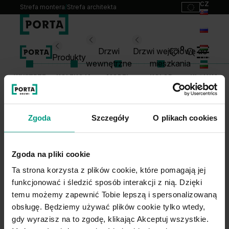
cz
Strefa montera
/
Strefa architekta
sk
ru
Wybierz swoje drzwi
0
Drzwi
Drzwi wejściowe do
hu
Produkty
wewnętrzne
mieszkania
bg
WNĘTRZE
KOLEKCJA
MODEL
KOLOR
KLAMKA
Produkty
lt
Punkty sprzedaży
Katalogi
Zgoda
Szczegóły
O plikach cookies
1
WYBIERZ KOLOR KLAMKI
Kontakt
Monterzy
Zgoda na pliki cookie
Pliki do pobrania
Ta strona korzysta z plików cookie, które pomagają jej
Biuro prasowe
funkcjonować i śledzić sposób interakcji z nią. Dzięki
O nas
temu możemy zapewnić Tobie lepszą i spersonalizowaną
2
WYBIERZ MODEL I MATERIAŁ KLAMKI
Blog
obsługę. Będziemy używać plików cookie tylko wtedy,
gdy wyrazisz na to zgodę, klikając Akceptuj wszystkie.