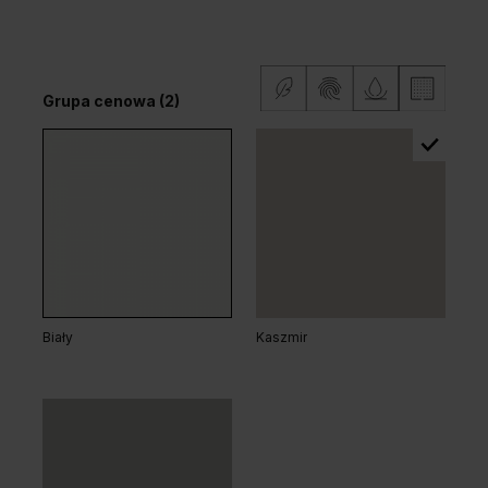
Dąb Klasyczny
Grupa cenowa (2)
Dąb Arles Toffee
Dąb Salvador Bielony
Grupa cenowa (2)
Biały
Kaszmir
Dąb Matowy Ciemny
Dąb Kalifornia
Dąb Salvador Jasny
Dąb Hawana