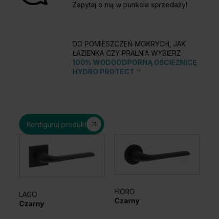
Zapytaj o nią w punkcie sprzedaży!
DO POMIESZCZEŃ MOKRYCH, JAK
ŁAZIENKA CZY PRALNIA WYBIERZ
100% WODOODPORNĄ OŚCIEŻNICĘ
HYDRO PROTECT ™
Konfiguruj produkt
FIORO
LAGO
EL
Czarny
Czarny
Sr