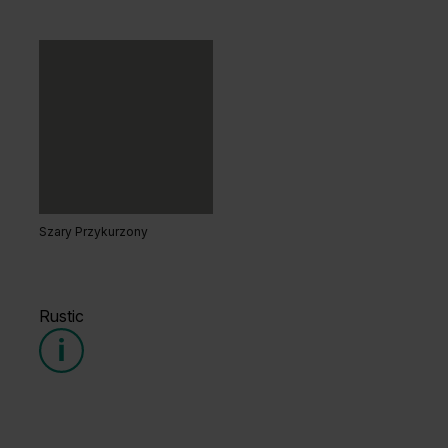
Dąb Kendal Naturalny
Dąb Naturalny
Szary Przykurzony
Orzech Naturalny
Hikora Naturalna
Rustic
Grupa cenowa (2)