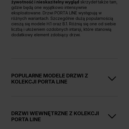
żywotność i nieskazitelny wygląd
skrzydeł także tam,
gdzie będą one wyjątkowo intensywnie
eksploatowane. Drzwi PORTA LINE występują w
różnych wariantach. Szczególnie dużą popularnością
cieszą się modele H.1 oraz B.1. Różnią się one od siebie
liczbą i ułożeniem ozdobnych intarsji, które stanowią
dodatkowy element zdobiący drzwi.
POPULARNE MODELE DRZWI Z
KOLEKCJI PORTA LINE
Wśród chętnie wybieranych modeli drzwi z
kolekcji
PORTA LINE znajduje się skrzydło H.1.
Są to
klasyczne pełne skrzydła drzwiowe ze
zdobieniem w
DRZWI WEWNĘTRZNE Z KOLEKCJI
postaci jednej pionowej intarsji
, przebiegającej mniej
PORTA LINE
więcej na wysokość ¾ skrzydła, wizualnie dzieląc je na
pół. Kolor intarsji warto dopasować do odcienia klamki i