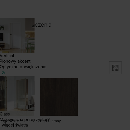
 i kolor wykończenia
Vertical
Pionowy akcent.
Optyczne powiększenie.
Glass
Maksymalna przejrzystość
enge White
Dąb Ciemny
i więcej światła