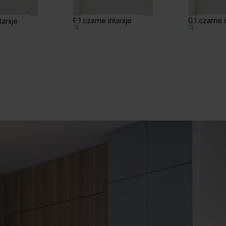
F.1 czarne intarsje
G.1 czarne i
tarsje