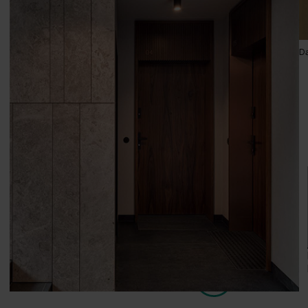
Dąb Kendal Naturalny
Dą
Dąb Lorenzo
Modern