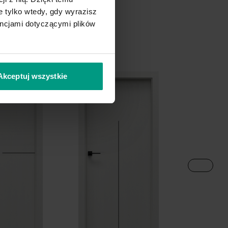
 tylko wtedy, gdy wyrazisz
encjami dotyczącymi plików
szmir
Szary
Akceptuj wszystkie
b Vicenza Szary
szmir
Szary Przykurzony