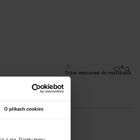
b Arles Ciemny
Dąb Arles Naturalny
Dąb Arles Toffee
0
Drzwi wejściowe do mieszkania
ary
O plikach cookies
kora Jackson
Dąb Angielski
iemny
Hamilton
b Salvador Jasny
ji z nią. Dzięki temu