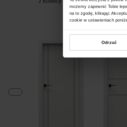
z kolekcji PORTA LINE
możemy zapewnić Tobie lepsz
na to zgodę, klikając Akcep
cookie w ustawieniach poniże
Odrzuć