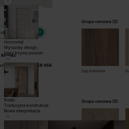
Grupa cenowa (2)
dele z tej kolekcji
Horizontal
Wyrazisty design,
który trzyma poziom.
 kupisz
adzwoń!
+48 585 858 056
Dąb Kalifornia
D
Rustic
Grupa cenowa (3)
Tradycyjna konstrukcja.
Nowa interpretacja.