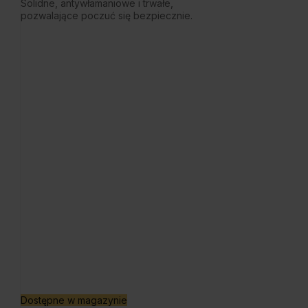
Solidne, antywłamaniowe i trwałe,
pozwalające poczuć się bezpiecznie.
Dostępne w magazynie