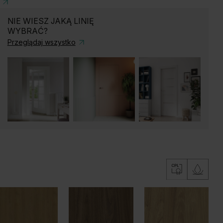
NIE WIESZ JAKĄ LINIĘ
WYBRAĆ?
Przeglądaj wszystko
ąb Matowy
Dąb Naturalny
Dąb Matowy Ciemny