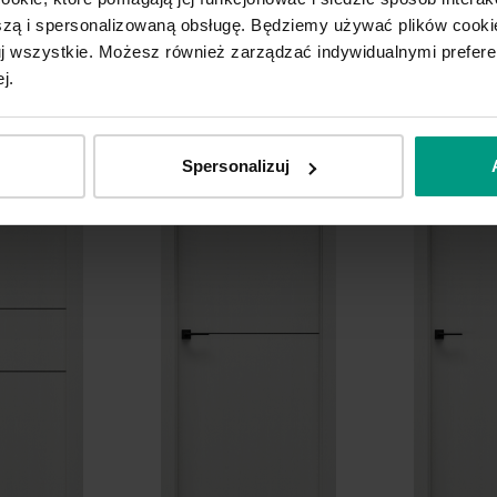
ą i spersonalizowaną obsługę. Będziemy używać plików cookie
tuj wszystkie. Możesz również zarządzać indywidualnymi prefer
Grupa cenowa (3)
j.
Biały
Ka
Spersonalizuj
Grupa cenowa (4)
Dąb Vicenza
Dą
Szary Piaskowy
Ka