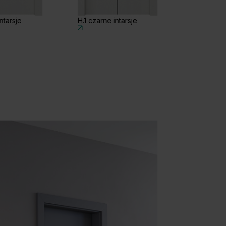
ntarsje
H.1 czarne intarsje
I.1 czarne 