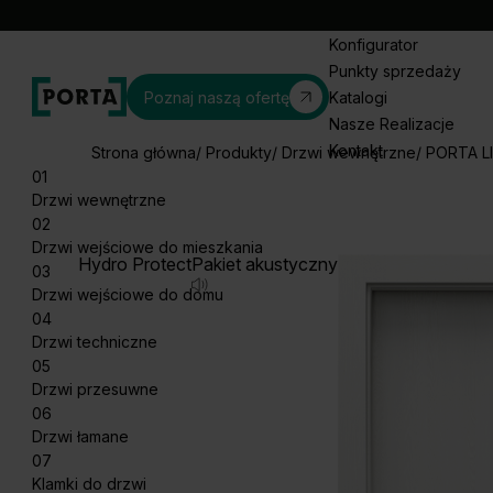
Konfigurator
Punkty sprzedaży
Poznaj naszą ofertę
Katalogi
Nasze Realizacje
Kontakt
Strona główna
Produkty
Drzwi wewnętrzne
PORTA L
01
Drzwi wewnętrzne
02
Drzwi wejściowe do mieszkania
Hydro Protect
Pakiet akustyczny
03
Drzwi wejściowe do domu
04
Drzwi techniczne
05
Drzwi przesuwne
06
Drzwi łamane
07
Klamki do drzwi