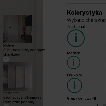
Kolorystyka
Wybierz charakter
Traditional
Motive
Subtelne detale, dodające
Modern
charakteru
Grupa cenowa (1)
Uni kolor
Grupa cenowa (2)
Geometric
Geometryczna harmonia
Grupa cenowa (1)
Dąb Klasyczny
W
i rytmiczne podziały