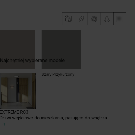
zech Naturalny
Dąb Naturalny
Dąb Lorenzo
b Vicenza Szary
Najchętniej wybierane modele
ary Piaskowy
Szary Przykurzony
EXTREME RC3
Drzwi wejściowe do mieszkania, pasujące do wnętrza