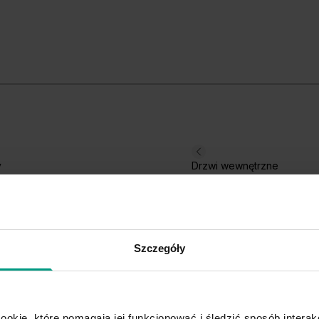
Hikora Jackson Jasny
Hi
C
y
Drzwi wewnętrzne
Grupa cenowa (3)
Szczegóły
Dąb Craft Złoty
ookie, które pomagają jej funkcjonować i śledzić sposób interakc