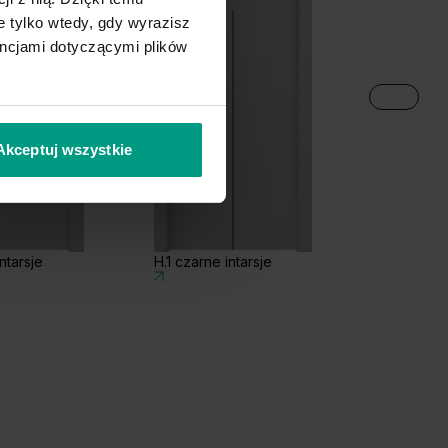
 tylko wtedy, gdy wyrazisz
encjami dotyczącymi plików
Akceptuj wszystkie
ntarsje
H.1 czarne intarsje
I.1 czarne 