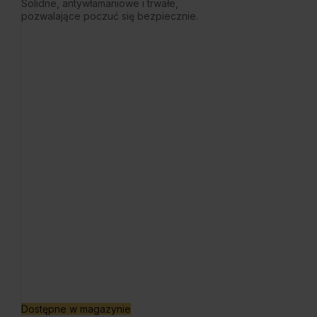
Solidne, antywłamaniowe i trwałe,
pozwalające poczuć się bezpiecznie.
Dostępne w magazynie