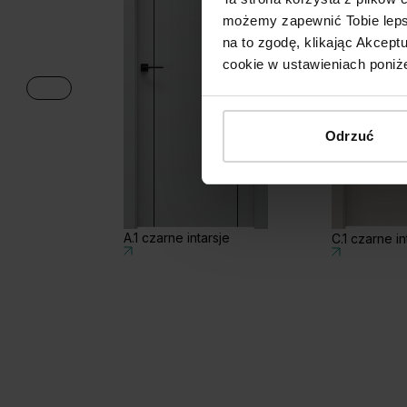
możemy zapewnić Tobie lepsz
na to zgodę, klikając Akcep
cookie w ustawieniach poniże
Odrzuć
A.1 czarne intarsje
C.1 czarne in