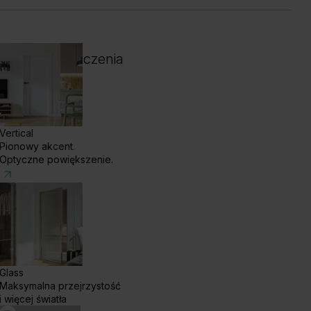
 i kolor wykończenia
Vertical
Pionowy akcent.
Optyczne powiększenie.
Glass
Maksymalna przejrzystość
enge White
Dąb Ciemny
i więcej światła