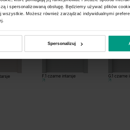
ą i spersonalizowaną obsługę. Będziemy używać plików cookie
tuj wszystkie. Możesz również zarządzać indywidualnymi prefer
j.
Spersonalizuj
F.1 czarne intarsje
G.1 czarne i
tarsje