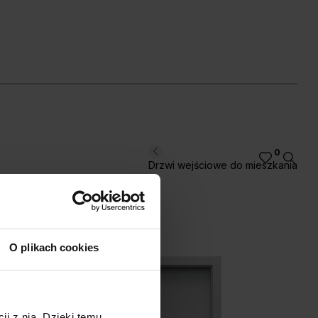
kora Jackson
Dąb Angielski
iemny
Hamilton
0
Drzwi wejściowe do mieszkania
O plikach cookies
ji z nią. Dzięki temu