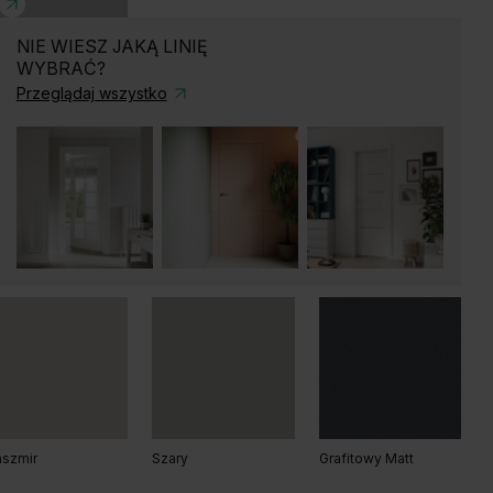
NIE WIESZ JAKĄ LINIĘ
WYBRAĆ?
b Arles Ciemny
Dąb Arles Naturalny
Dąb Arles Toffee
Przeglądaj wszystko
ary
ąb Matowy
Dąb Matowy Ciemny
b Salvador Jasny
szmir
Szary
Grafitowy Matt