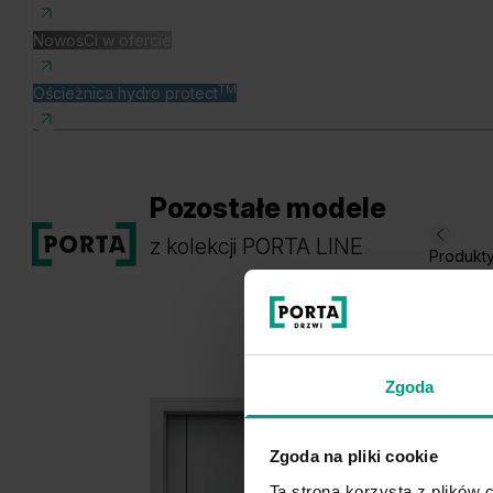
NowośCi w ofercie
TM
Ościeżnica hydro protect
Pozostałe modele
z kolekcji PORTA LINE
Produkt
Zgoda
Zgoda na pliki cookie
Ta strona korzysta z plików c