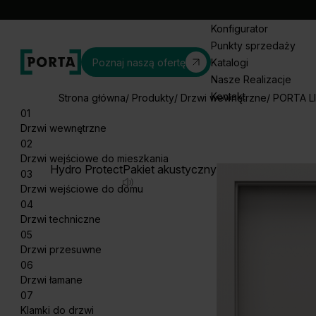
Konfigurator
Punkty sprzedaży
Poznaj naszą ofertę
Katalogi
Nasze Realizacje
Kontakt
Strona główna
Produkty
Drzwi wewnętrzne
PORTA L
01
Drzwi wewnętrzne
02
Drzwi wejściowe do mieszkania
Hydro Protect
Pakiet akustyczny
03
Drzwi wejściowe do domu
04
Drzwi techniczne
05
Drzwi przesuwne
06
Drzwi łamane
07
Klamki do drzwi