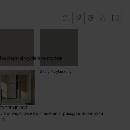
zech Naturalny
Hikora Naturalna
Dąb Lorenzo
b Vicenza Szary
Najchętniej wybierane modele
ary Piaskowy
Szary Przykurzony
EXTREME RC3
Drzwi wejściowe do mieszkania, pasujące do wnętrza