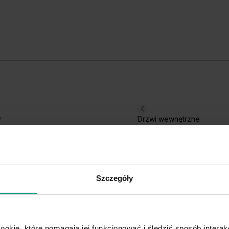
Hikora Jackson Jasny
Hi
C
y
Drzwi wewnętrzne
Szczegóły
ookie, które pomagają jej funkcjonować i śledzić sposób interakc