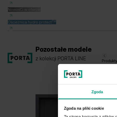
NowośCi w ofercie
TM
Ościeżnica hydro protect
Pozostałe modele
z kolekcji PORTA LINE
Produkt
Zgoda
Zgoda na pliki cookie
Ta strona korzysta z plików c