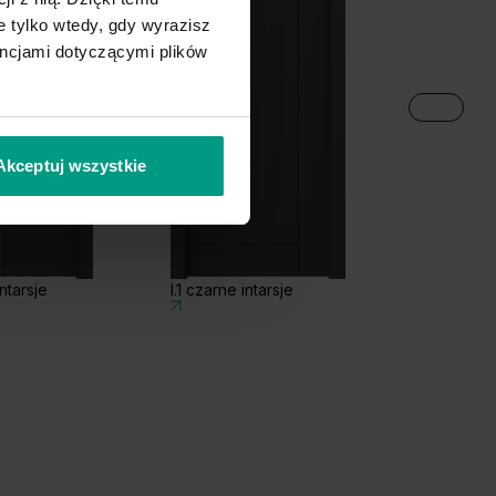
 tylko wtedy, gdy wyrazisz
encjami dotyczącymi plików
Akceptuj wszystkie
ntarsje
I.1 czarne intarsje
L.1 czarne