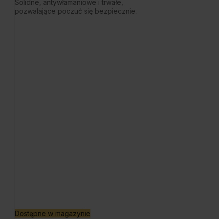
Solidne, antywłamaniowe i trwałe,
pozwalające poczuć się bezpiecznie.
Dostępne w magazynie