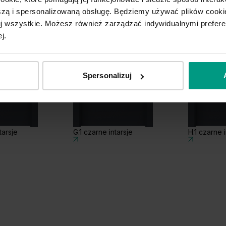
ą i spersonalizowaną obsługę. Będziemy używać plików cookie
tuj wszystkie. Możesz również zarządzać indywidualnymi prefer
j.
Spersonalizuj
tarsje
G.1 czarne intarsje
H.1 czarne i