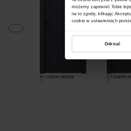
możemy zapewnić Tobie lepsz
na to zgodę, klikając Akcep
cookie w ustawieniach poniże
Odrzuć
A.1 czarne intarsje
C.1 czarne in