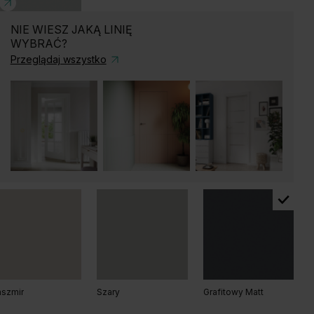
NIE WIESZ JAKĄ LINIĘ
WYBRAĆ?
b Arles Naturalny
Dąb Arles Toffee
Dąb Salvador Bielony
Przeglądaj wszystko
ary
b Kalifornia
Dąb Matowy
Dąb Naturalny
ąb Hawana
szmir
Szary
Grafitowy Matt