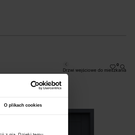
kora Jackson
Dąb Angielski
iemny
Hamilton
0
Drzwi wejściowe do mieszkania
O plikach cookies
ji z nią. Dzięki temu