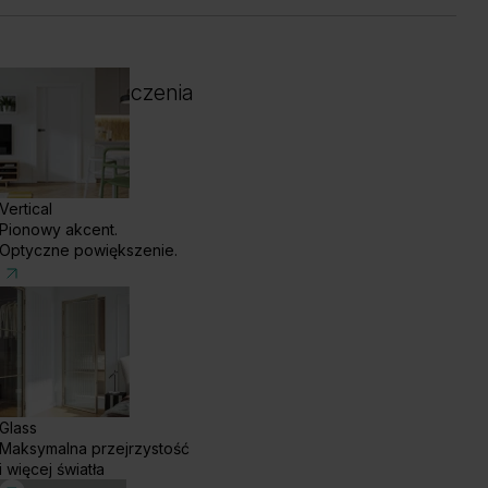
 i kolor wykończenia
Vertical
Pionowy akcent.
Optyczne powiększenie.
Glass
Maksymalna przejrzystość
enge White
Dąb Klasyczny
i więcej światła