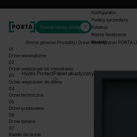
Konfigurator
Punkty sprzedaży
Poznaj naszą ofertę
Katalogi
Nasze Realizacje
Kontakt
Strona główna
Produkty
Drzwi wewnętrzne
PORTA L
01
Drzwi wewnętrzne
02
Drzwi wejściowe do mieszkania
Hydro Protect
Pakiet akustyczny
03
Drzwi wejściowe do domu
04
Drzwi techniczne
05
Drzwi przesuwne
06
Drzwi łamane
07
Klamki do drzwi