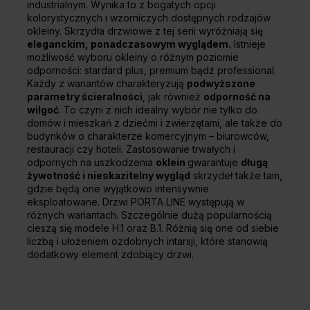
industrialnym. Wynika to z bogatych opcji
kolorystycznych i wzorniczych dostępnych rodzajów
okleiny. Skrzydła drzwiowe z tej serii wyróżniają się
eleganckim, ponadczasowym wyglądem.
Istnieje
możliwość wyboru okleiny o różnym poziomie
odporności: stardard plus, premium bądź professional.
Każdy z wariantów charakteryzują
podwyższone
parametry ścieralności
, jak również
odporność na
wilgoć
. To czyni z nich idealny wybór nie tylko do
domów i mieszkań z dziećmi i zwierzętami, ale także do
budynków o charakterze komercyjnym – biurowców,
restauracji czy hoteli. Zastosowanie trwałych i
odpornych na uszkodzenia
oklein
gwarantuje
długą
żywotność i nieskazitelny wygląd
skrzydeł także tam,
gdzie będą one wyjątkowo intensywnie
eksploatowane. Drzwi PORTA LINE występują w
różnych wariantach. Szczególnie dużą popularnością
cieszą się modele H.1 oraz B.1. Różnią się one od siebie
liczbą i ułożeniem ozdobnych intarsji, które stanowią
dodatkowy element zdobiący drzwi.