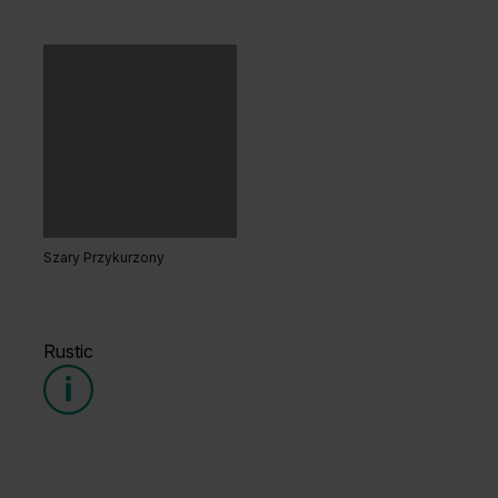
Dąb Kendal Naturalny
Dąb Naturalny
Szary Przykurzony
Orzech Naturalny
Hikora Naturalna
Rustic
Grupa cenowa (2)