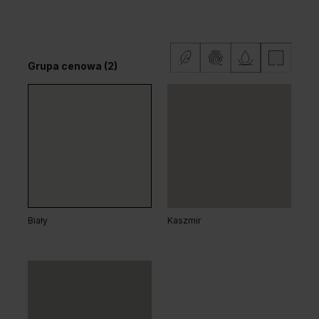
Dąb Klasyczny
Grupa cenowa (2)
Dąb Arles Naturalny
Dąb Arles Toffee
Grupa cenowa (2)
Biały
Kaszmir
Dąb Kalifornia
Dąb Matowy
Dąb Salvador Bielony
Dąb Salvador Jasny