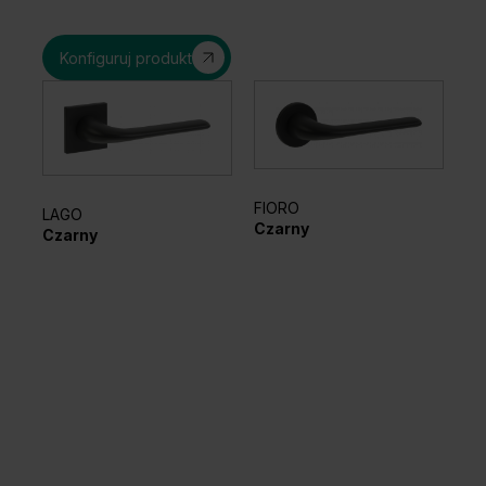
Konfiguruj produkt
FIORO
LAGO
EL
Czarny
Czarny
Sr