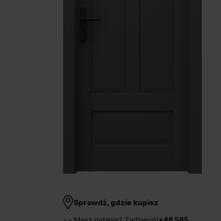
Unia Europejska
Extranet
Dla sygnalisty
OBSERWUJ NAS
Sprawdź, gdzie kupisz
Masz pytania? Zadzwoń!
+48 585