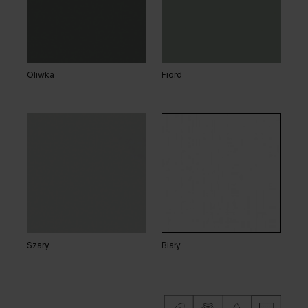
Dąb Arles Ciemny
Dąb Arles Naturalny
Oliwka
Fiord
Dąb Arles Toffee
Dąb Salvador Bielony
Szary
Biały