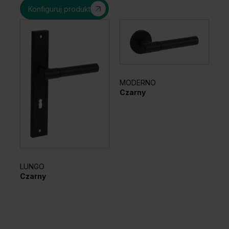
Konfiguruj produkt
MODERNO
EL
Czarny
Sr
LUNGO
Czarny