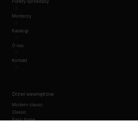
Punkty sprzedaży
Monterzy
Katalogi
O nas
Kontakt
Drzwi wewnętrzne
-
Modern classic
Classic
Basic home
Hide
Motive