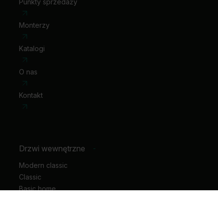
Punkty sprzedaży
Monterzy
Katalogi
O nas
Kontakt
Drzwi wewnętrzne
-
Modern classic
Classic
Basic home
Hide
Motive