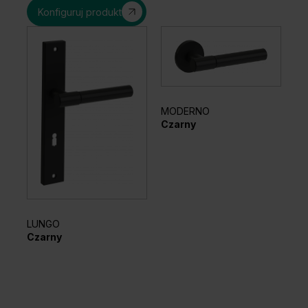
Konfiguruj produkt
MODERNO
EL
Czarny
Sr
LUNGO
Czarny