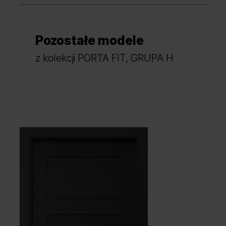
Pozostałe modele
Dąb Mauvella
Dąb Catania
z kolekcji PORTA FIT, GRUPA H
Dąb Naturalny
Orzech Naturalny
Akacja Miodowa
Akacja Srebrna
Akacja Lakeland Jasna
Dąb Kendal Naturalny