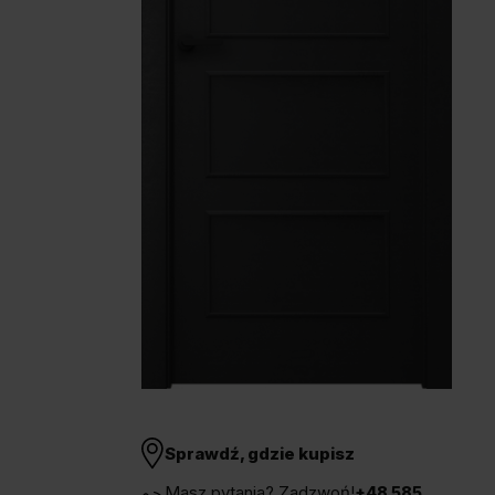
Unia Europejska
Extranet
Dla sygnalisty
OBSERWUJ NAS
Sprawdź, gdzie kupisz
Masz pytania? Zadzwoń!
+48 585