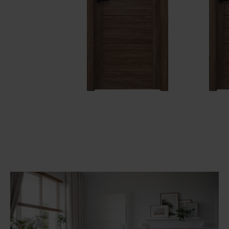
Unia Europejska
Extranet
Dla sygnalisty
OBSERWUJ NAS