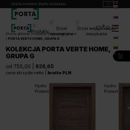
cz
Strefa montera
/
Strefa architekta
sk
ru
0
Wybierz swoje drzwi
Drzwi
Drzwi wejściowe do
Produkty
hu
wewnętrzne
mieszkania
Strona główna
Produkty
Drzwi wewnętrzne
PORTA VERTE HOME, GRUPA G
bg
Produkty
KOLEKCJA PORTA VERTE HOME,
lt
GRUPA G
Punkty sprzedaży
Katalogi
od 755,00 |
928,65
Kontakt
cena skrzydła netto |
brutto PLN
Hydro
Hydro
Monterzy
Protect
Protect
Pliki do pobrania
Biuro prasowe
O nas
Blog