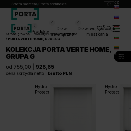
cz
Strefa montera
/
Strefa architekta
sk
ru
0
Wybierz swoje drzwi
Drzwi
Drzwi wejściowe do
Produkty
hu
wewnętrzne
mieszkania
Strona główna
Produkty
Drzwi wewnętrzne
PORTA VERTE HOME, GRUPA G
bg
Produkty
KOLEKCJA PORTA VERTE HOME,
lt
GRUPA G
Punkty sprzedaży
Katalogi
od 755,00 |
928,65
Kontakt
cena skrzydła netto |
brutto PLN
Hydro
Hydro
Monterzy
Protect
Protect
Pliki do pobrania
Biuro prasowe
O nas
Blog