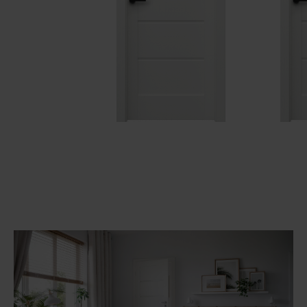
Unia Europejska
Extranet
Dla sygnalisty
OBSERWUJ NAS