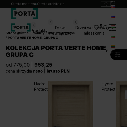
cz
Strefa montera
/
Strefa architekta
sk
ru
0
Wybierz swoje drzwi
Drzwi
Drzwi wejściowe do
Produkty
hu
wewnętrzne
mieszkania
Strona główna
Produkty
Drzwi wewnętrzne
PORTA VERTE HOME, GRUPA C
bg
Produkty
KOLEKCJA PORTA VERTE HOME,
lt
GRUPA C
Punkty sprzedaży
Katalogi
od 775,00 |
953,25
Kontakt
cena skrzydła netto |
brutto PLN
Hydro
Hydro
Monterzy
Protect
Protect
Pliki do pobrania
Biuro prasowe
O nas
Blog