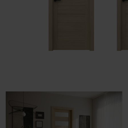
Unia Europejska
Extranet
Dla sygnalisty
OBSERWUJ NAS