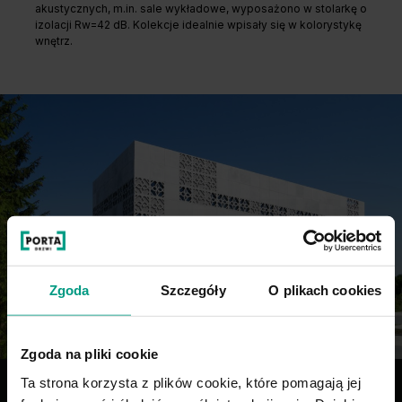
akustycznych, m.in. sale wykładowe, wyposażono w stolarkę o
izolacji Rw=42 dB. Kolekcje idealnie wpisały się w kolorystykę
wnętrz.
Zgoda
Szczegóły
O plikach cookies
Zgoda na pliki cookie
Ta strona korzysta z plików cookie, które pomagają jej
Drzwi dobrze