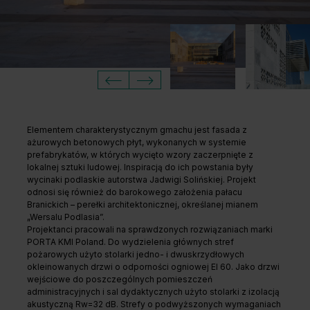
Unia Europejska
Extranet
Dla sygnalisty
OBSERWUJ NAS
Elementem charakterystycznym gmachu jest fasada z
ażurowych betonowych płyt, wykonanych w systemie
prefabrykatów, w których wycięto wzory zaczerpnięte z
lokalnej sztuki ludowej. Inspiracją do ich powstania były
wycinaki podlaskie autorstwa Jadwigi Solińskiej. Projekt
odnosi się również do barokowego założenia pałacu
Branickich – perełki architektonicznej, określanej mianem
„Wersalu Podlasia”.
Projektanci pracowali na sprawdzonych rozwiązaniach marki
PORTA KMI Poland. Do wydzielenia głównych stref
pożarowych użyto stolarki jedno- i dwuskrzydłowych
okleinowanych drzwi o odporności ogniowej EI 60. Jako drzwi
wejściowe do poszczególnych pomieszczeń
administracyjnych i sal dydaktycznych użyto stolarki z izolacją
akustyczną Rw=32 dB. Strefy o podwyższonych wymaganiach