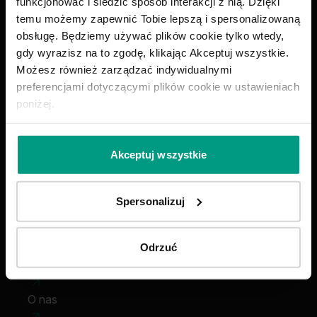
funkcjonować i śledzić sposób interakcji z nią. Dzięki
zaprojektowane
temu możemy zapewnić Tobie lepszą i spersonalizowaną
obsługę. Będziemy używać plików cookie tylko wtedy,
gdy wyrazisz na to zgodę, klikając Akceptuj wszystkie.
Możesz również zarządzać indywidualnymi
ZADZWOŃ
preferencjami dotyczącymi plików cookie w ustawieniach
585 858 056
poniżej.
Wybierz swoje drzwi
Akceptuj wszystkie
Punkty sprzedaży
Spersonalizuj
Monterzy
Odrzuć
Katalogi
O nas