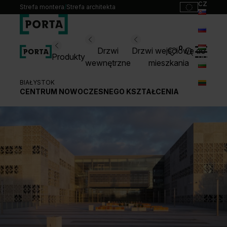
cz
Strefa montera
/
Strefa architekta
sk
ru
Wybierz swoje drzwi
0
Drzwi
Drzwi wejściowe do
hu
Produkty
wewnętrzne
mieszkania
bg
Produkty
BIAŁYSTOK
lt
CENTRUM NOWOCZESNEGO KSZTAŁCENIA
Punkty sprzedaży
Katalogi
Kontakt
Monterzy
Pliki do pobrania
Biuro prasowe
O nas
Blog