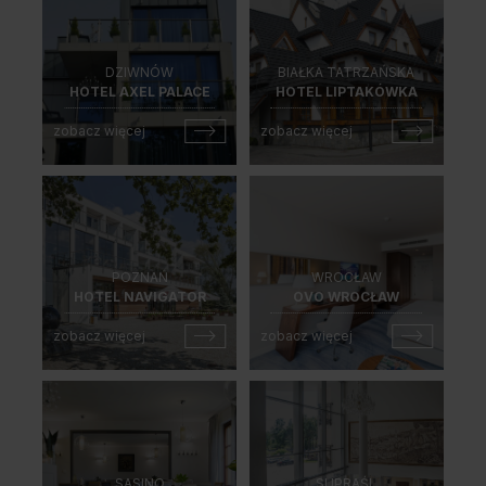
Unia Europejska
Extranet
DZIWNÓW
BIAŁKA TATRZAŃSKA
Dla sygnalisty
HOTEL AXEL PALACE
HOTEL LIPTAKÓWKA
zobacz więcej
zobacz więcej
OBSERWUJ NAS
POZNAŃ
WROCŁAW
HOTEL NAVIGATOR
OVO WROCŁAW
zobacz więcej
zobacz więcej
SASINO
SUPRAŚL