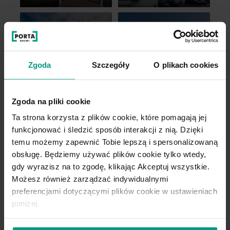
ZAKOPANE
HOTEL RADISSON
GDAŃSK
Zgoda
Szczegóły
O plikach cookies
BLUE
HAMPTON BY HILTON
zobacz więcej
zobacz więcej
Zgoda na pliki cookie
Ta strona korzysta z plików cookie, które pomagają jej
funkcjonować i śledzić sposób interakcji z nią. Dzięki
temu możemy zapewnić Tobie lepszą i spersonalizowaną
obsługę. Będziemy używać plików cookie tylko wtedy,
CHOBIENICE
gdy wyrazisz na to zgodę, klikając Akceptuj wszystkie.
HOTEL OSTOJA
Możesz również zarządzać indywidualnymi
zobacz więcej
preferencjami dotyczącymi plików cookie w ustawieniach
poniżej.