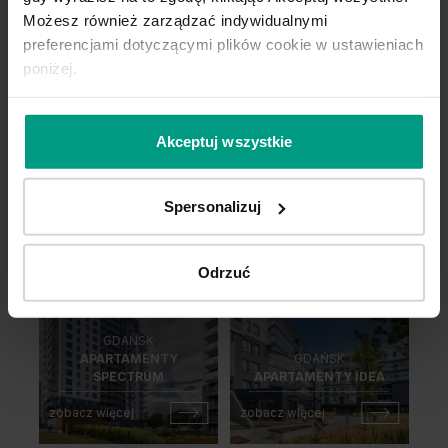
Możesz również zarządzać indywidualnymi
zobacz więcej
zobacz więcej
preferencjami dotyczącymi plików cookie w ustawieniach
poniżej.
Akceptuj wszystkie
SOPOT
OLSZTYN
APARTAMENTY
APARTAMENTY
OKRZEI
OPERA
Spersonalizuj
zobacz więcej
zobacz więcej
Odrzuć
GDAŃSK
APARTAMENTY
GDAŃSK
SPECTRUM
APARTAMENTY IDEA
zobacz więcej
zobacz więcej