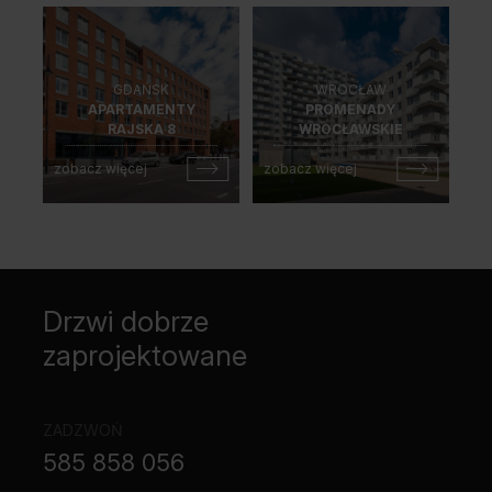
GDAŃSK
WROCŁAW
APARTAMENTY
PROMENADY
RAJSKA 8
WROCŁAWSKIE
zobacz więcej
zobacz więcej
Drzwi dobrze
zaprojektowane
ZADZWOŃ
585 858 056