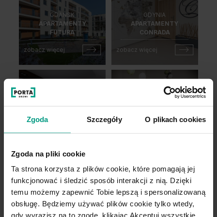
GDAŃSK
GDYNIA
APARTAMENTY
APARTAMENTY
FUTURA
CONRADA
zobacz więcej
zobacz więcej
WOLSZTYN
WOLSZTYN
MIESZKANIE
MIESZKANIE
Zgoda
Szczegóły
O plikach cookies
PRYWATNE
PRYWATNE 2
zobacz więcej
zobacz więcej
Zgoda na pliki cookie
Ta strona korzysta z plików cookie, które pomagają jej
funkcjonować i śledzić sposób interakcji z nią. Dzięki
temu możemy zapewnić Tobie lepszą i spersonalizowaną
ZBĄSZYŃ
WOLSZTYN
obsługę. Będziemy używać plików cookie tylko wtedy,
MIESZKANIE
MIESZKANIE
gdy wyrazisz na to zgodę, klikając Akceptuj wszystkie.
PRYWATNE 2
PRYWATNE 3