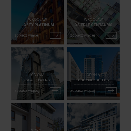
Unia Europejska
Extranet
WROCŁAW
WROCŁAW
Dla sygnalisty
LOFTY PLATINUM
OSIEDLE CENTAURIS
zobacz więcej
zobacz więcej
OBSERWUJ NAS
GDYNIA
GDYNIA
SEA TOWERS
BUDYNEK ALTUS
zobacz więcej
zobacz więcej
SOPOT
GDAŃSK