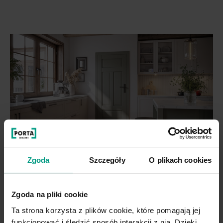
Zgoda
Szczegóły
O plikach cookies
Zgoda na pliki cookie
DRZWI RAMOWE O TRWAŁEJ I
Ta strona korzysta z plików cookie, które pomagają jej
ODPORNEJ NA USZKODZENIA
funkcjonować i śledzić sposób interakcji z nią. Dzięki