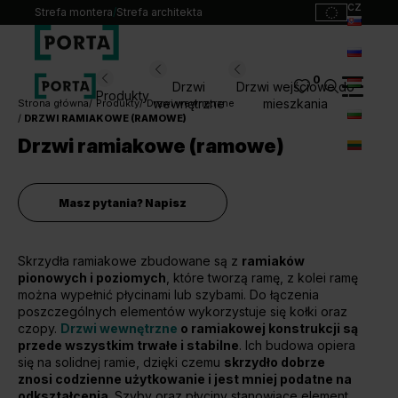
cz
Strefa montera
/
Strefa architekta
sk
ru
0
Wybierz swoje drzwi
Drzwi
Drzwi wejściowe do
Produkty
hu
wewnętrzne
mieszkania
Strona główna
Produkty
Drzwi wewnętrzne
DRZWI RAMIAKOWE (RAMOWE)
bg
Produkty
Drzwi ramiakowe (ramowe)
lt
Punkty sprzedaży
Katalogi
Masz pytania? Napisz
Kontakt
Skrzydła ramiakowe zbudowane są z
ramiaków
Monterzy
pionowych i poziomych
, które tworzą ramę, z kolei ramę
Pliki do pobrania
można wypełnić płycinami lub szybami. Do łączenia
Biuro prasowe
poszczególnych elementów wykorzystuje się kołki oraz
czopy.
O nas
Drzwi wewnętrzne
o ramiakowej konstrukcji są
przede wszystkim trwałe i stabilne
. Ich budowa opiera
Blog
się na solidnej ramie, dzięki czemu
skrzydło dobrze
znosi codzienne użytkowanie i jest mniej podatne na
odkształcenia
. Szyby oraz płyciny stanowiące element