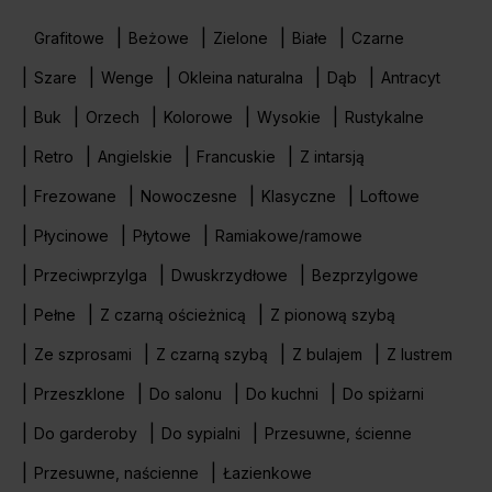
Grafitowe
Beżowe
Zielone
Białe
Czarne
Szare
Wenge
Okleina naturalna
Dąb
Antracyt
Buk
Orzech
Kolorowe
Wysokie
Rustykalne
Retro
Angielskie
Francuskie
Z intarsją
Frezowane
Nowoczesne
Klasyczne
Loftowe
Płycinowe
Płytowe
Ramiakowe/ramowe
Przeciwprzylga
Dwuskrzydłowe
Bezprzylgowe
Pełne
Z czarną ościeżnicą
Z pionową szybą
Ze szprosami
Z czarną szybą
Z bulajem
Z lustrem
Przeszklone
Do salonu
Do kuchni
Do spiżarni
Do garderoby
Do sypialni
Przesuwne, ścienne
Przesuwne, naścienne
Łazienkowe