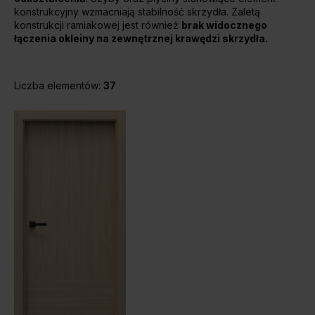
konstrukcyjny wzmacniają stabilność skrzydła. Zaletą
Unia Europejska
konstrukcji ramiakowej jest również
brak widocznego
Extranet
łączenia okleiny na zewnętrznej krawędzi skrzydła.
Dla sygnalisty
Liczba elementów:
37
OBSERWUJ NAS