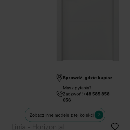
Unia Europejska
Extranet
Dla sygnalisty
OBSERWUJ NAS
Sprawdź, gdzie kupisz
Masz pytania?
Zadzwoń!
+48 585 858
056
Zobacz inne modele z tej kolekcji
Linia - Horizontal