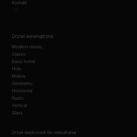
Kontakt
płatnym)
w dowolnym odcieniu z palety kolorów
PANTONE
.
Drzwi wewnętrzne
-
Modern classic
Classic
Basic home
Hide
Motive
Geometric
Horizontal
Rustic
Vertical
Glass
Drzwi wejściowe do mieszkania