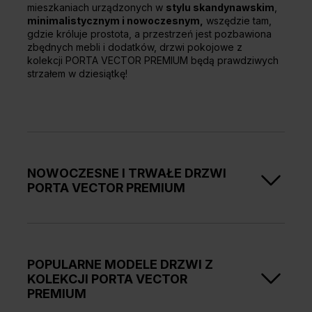
mieszkaniach urządzonych w
stylu skandynawskim
,
minimalistycznym i nowoczesnym,
wszędzie tam,
gdzie króluje prostota, a przestrzeń jest pozbawiona
zbędnych mebli i dodatków, drzwi pokojowe z
kolekcji PORTA VECTOR PREMIUM będą prawdziwych
strzałem w dziesiątkę!
NOWOCZESNE I TRWAŁE DRZWI
PORTA VECTOR PREMIUM
W kolekcji znajdziesz kilkanaście
modeli drzwi
wewnętrznych
, w ponadczasowym
białym kolorze
,
pokrytych
Lakierem Premium
lub
Farbą Akrylową
POPULARNE MODELE DRZWI Z
UV
, o
bardzo wysokiej odporności na zabrudzenia,
KOLEKCJI PORTA VECTOR
ścieranie, zarysowania oraz uderzenia
. To właśnie
PREMIUM
doskonałe wykończenie i pokrycie powierzchni
skrzydła wysokiej jakości powłoką sprawia, że drzwi z