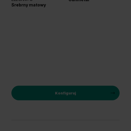
Cz
Srebrny matowy
Konfiguruj