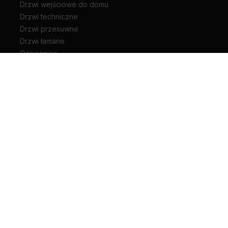
Drzwi wejściowe do domu
Drzwi techniczne
Drzwi przesuwne
Drzwi łamane
Ościeżnice
Klamki do drzwi
Zawiasy i akcesoria do drzwi
Kariera
Pliki do pobrania
Biuro prasowe
Blog
Unia Europejska
Extranet
Dla sygnalisty
Rodzaje drzwi wewnętrznych
+