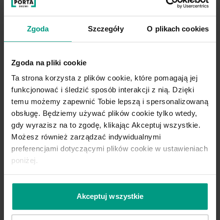
Zgoda
Szczegóły
O plikach cookies
Zgoda na pliki cookie
Ta strona korzysta z plików cookie, które pomagają jej
funkcjonować i śledzić sposób interakcji z nią. Dzięki
temu możemy zapewnić Tobie lepszą i spersonalizowaną
obsługę. Będziemy używać plików cookie tylko wtedy,
Wygodny wybór
gdy wyrazisz na to zgodę, klikając Akceptuj wszystkie.
Możesz również zarządzać indywidualnymi
Kupuj WYGODNIE w komplecie. W
preferencjami dotyczącymi plików cookie w ustawieniach
PORTA podpowiadamy najlepsze
poniżej.
rozwiązania do kolekcji, którą
wybierzesz.
Akceptuj wszystkie
DO TEJ KOLEKCJI IDEALNIE PASUJE