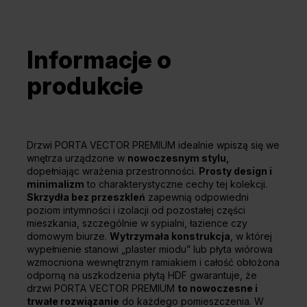
Informacje o
produkcie
Drzwi PORTA VECTOR PREMIUM idealnie wpiszą się we
wnętrza urządzone w
nowoczesnym stylu,
dopełniając wrażenia przestronności.
Prosty design i
minimalizm
to charakterystyczne cechy tej kolekcji.
Skrzydła bez przeszkleń
zapewnią odpowiedni
poziom intymności i izolacji od pozostałej części
mieszkania, szczególnie w sypialni, łazience czy
domowym biurze.
Wytrzymała konstrukcja
, w której
wypełnienie stanowi „plaster miodu” lub płyta wiórowa
wzmocniona wewnętrznym ramiakiem i całość obłożona
odporną na uszkodzenia płytą HDF gwarantuje, że
drzwi PORTA VECTOR PREMIUM
to nowoczesne i
trwałe rozwiązanie
do każdego pomieszczenia. W