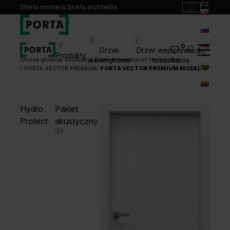
cz
Strefa montera
/
Strefa architekta
sk
ru
0
Wybierz swoje drzwi
Drzwi
Drzwi wejściowe do
Produkty
hu
wewnętrzne
mieszkania
Strona główna
Produkty
Drzwi wewnętrzne
Horizontal
PORTA VECTOR PREMIUM
PORTA VECTOR PREMIUM MODEL W
bg
Produkty
lt
Punkty sprzedaży
Hydro
Pakiet
Katalogi
Protect
akustyczny
Kontakt
Monterzy
Pliki do pobrania
Biuro prasowe
O nas
Blog