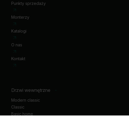
Punkty sprzedaży
Monterzy
Katalogi
O nas
Kontakt
Drzwi wewnętrzne
-
Modern classic
Classic
Basic home
Hide
Motive