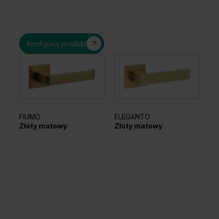
Konfiguruj produkt
AZ
FIUMO
ELEGANTO
Cz
Złoty matowy
Złoty matowy