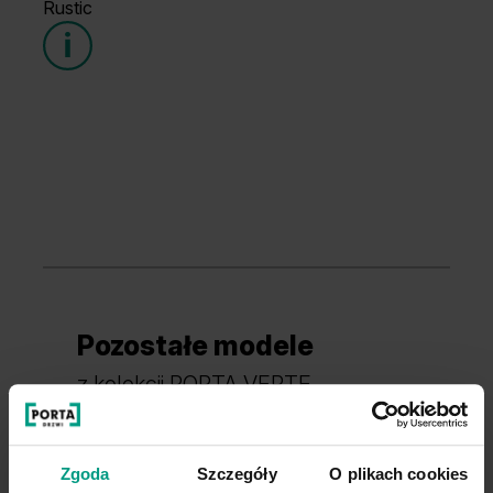
Rustic
Grupa cenowa (1)
Pozostałe modele
Dąb Szkarłatny
Akacja Srebrna
z kolekcji PORTA VERTE
PREMIUM, GRUPA E
Zgoda
Szczegóły
O plikach cookies