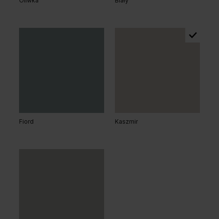
Oliwka
Biały
Dąb Matowy Ciemny
Dąb Matowy
Dąb Salvador Jasny
Fiord
Kaszmir
Dąb Naturalny
Dąb Kalifornia