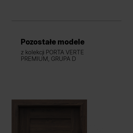
Biały
Szary
Pozostałe modele
Grupa cenowa (2)
Dąb Szkarłatny
z kolekcji PORTA VERTE
PREMIUM, GRUPA D
Biały
Kaszmir