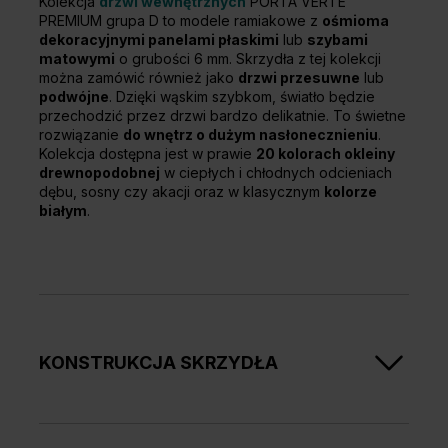
Kolekcja
drzwi wewnętrznych
PORTA VERTE
PREMIUM grupa D to modele ramiakowe z
ośmioma
dekoracyjnymi panelami płaskimi
lub
szybami
matowymi
o grubości 6 mm. Skrzydła z tej kolekcji
można zamówić również jako
drzwi przesuwne
lub
podwójne
. Dzięki wąskim szybkom, światło będzie
przechodzić przez drzwi bardzo delikatnie. To świetne
rozwiązanie
do wnętrz o dużym nasłonecznieniu
.
Kolekcja dostępna jest w prawie
20 kolorach okleiny
drewnopodobnej
w ciepłych i chłodnych odcieniach
dębu, sosny czy akacji oraz w klasycznym
kolorze
białym
.
KONSTRUKCJA SKRZYDŁA
Skrzydła w zależności od wzoru składają się z