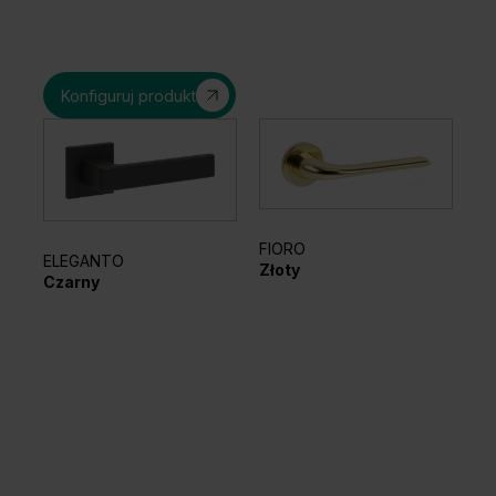
Konfiguruj produkt
FIORO
AZ
ELEGANTO
Złoty
Cz
Czarny