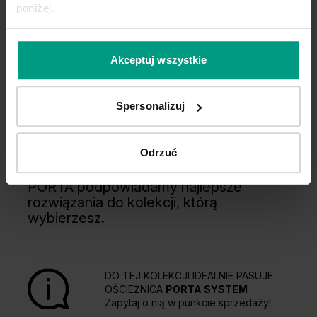
poniżej.
Akceptuj wszystkie
Spersonalizuj
Wygodny wybór
Odrzuć
Kupuj WYGODNIE w komplecie. W
PORTA podpowiadamy najlepsze
rozwiązania do kolekcji, którą
wybierzesz.
DO TEJ KOLEKCJI IDEALNIE PASUJE
OŚCIEŻNICA
PORTA SYSTEM
Zapytaj o nią w punkcie sprzedaży!