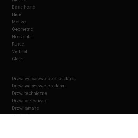
Basic home
Hide
Motive
Geometric
Horizontal
Rustic
Vertical
Glass
Drzwi wejściowe do mieszkania
Drzwi wejściowe do domu
Drzwi techniczne
Drzwi przesuwne
Drzwi łamane
Ościeżnice
Klamki do drzwi
Zawiasy i akcesoria do drzwi