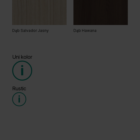
Dąb Matowy
Dąb Naturalny
Dąb Salvador Jasny
Dąb Hawana
Uni kolor
Grupa cenowa (1)
Rustic
Grupa cenowa (1)