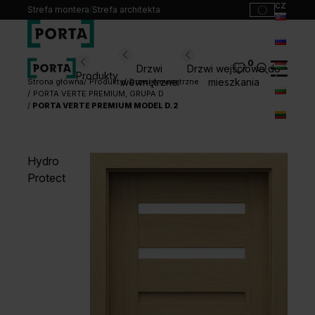
cz
Strefa montera
/
Strefa architekta
sk
ru
0
Wybierz swoje drzwi
Drzwi
Drzwi wejściowe do
Produkty
hu
wewnętrzne
mieszkania
Strona główna
Produkty
Drzwi wewnętrzne
PORTA VERTE PREMIUM, GRUPA D
bg
PORTA VERTE PREMIUM MODEL D.2
Produkty
lt
Punkty sprzedaży
Katalogi
Hydro
Kontakt
Protect
Monterzy
Pliki do pobrania
Biuro prasowe
O nas
Blog