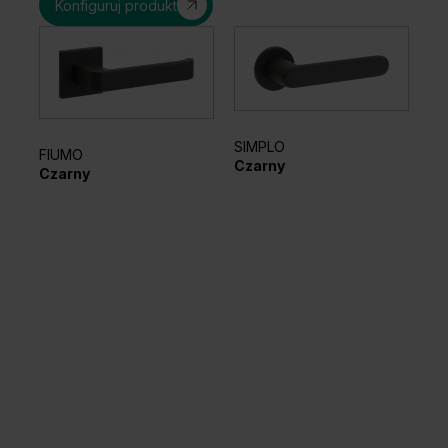
Konfiguruj produkt
SIMPLO
FIUMO
EL
Czarny
Czarny
Sr