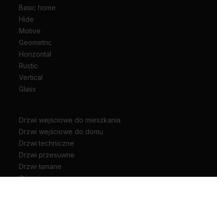
Basic home
Hide
Motive
Geometric
Horizontal
Rustic
Vertical
Glass
Drzwi wejściowe do mieszkania
Drzwi wejściowe do domu
Drzwi techniczne
Drzwi przesuwne
Drzwi łamane
Ościeżnice
Klamki do drzwi
Zawiasy i akcesoria do drzwi