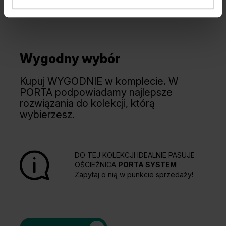
Wygodny wybór
Kupuj WYGODNIE w komplecie. W
PORTA podpowiadamy najlepsze
rozwiązania do kolekcji, którą
wybierzesz.
DO TEJ KOLEKCJI IDEALNIE PASUJE
OŚCIEŻNICA
PORTA SYSTEM
Zapytaj o nią w punkcie sprzedaży!