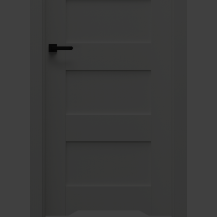
Unia Europejska
Extranet
Dla sygnalisty
OBSERWUJ NAS