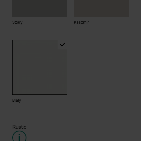
Szary
Kaszmir
Dąb Naturalny
Dąb Kalifornia
Biały
Rustic