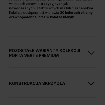
wnętrzach zarówno
tradycyjnych
jak i
nowoczesnych
, a także w tych
w styli hiszpańskim
.
Kolekcja dostępna jest w prawie
20 kolorach okleiny
drewnopodobnej
oraz w
kolorze białym
.
POZOSTAŁE WARIANTY KOLEKCJI
PORTA VERTE PREMIUM
Kolekcja drzwi wewnętrznych PORTA VERTE PREMIUM
to
szeroki wybór drzwi przeszklonych i pełnych w
bogatej ofercie kolorów oklein
drewnopodobnych
oraz w klasycznym kolorze białym i odcieniach
KONSTRUKCJA SKRZYDŁA
szarości.
Zobacz pozostałe grupy produktów w ramach tej
Skrzydła w zależności od wzoru składają się z
kolekcji:
ramiaków poziomych i płycin oraz szyb matowych