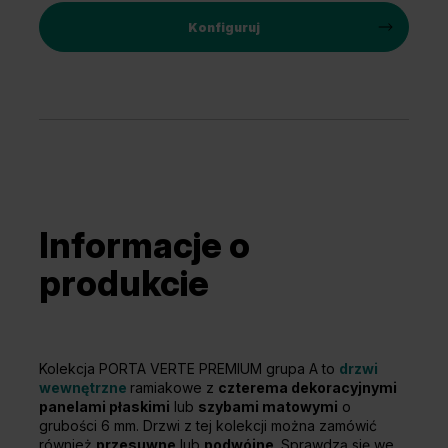
Konfiguruj
Informacje o
produkcie
Kolekcja PORTA VERTE PREMIUM grupa A to
drzwi
wewnętrzne
ramiakowe z
czterema dekoracyjnymi
panelami płaskimi
lub
szybami matowymi
o
grubości 6 mm. Drzwi z tej kolekcji można zamówić
również
przesuwne
lub
podwójne
. Sprawdzą się we