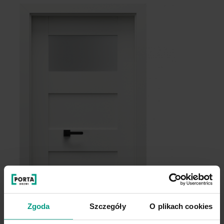
Dąb Szkarłatny
Akacja Srebrna
Grupa cenowa (2)
Dąb Angielski Hamilton
Hikora Jackson Ciemny
Zgoda
Szczegóły
O plikach cookies