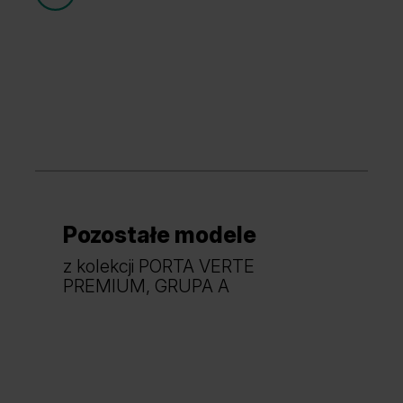
Grupa cenowa (1)
Pozostałe modele
Dąb Mauvella
Akacja Miodowa
z kolekcji PORTA VERTE
PREMIUM, GRUPA A