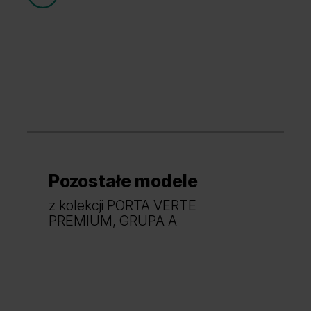
Grupa cenowa (1)
Pozostałe modele
Dąb Mauvella
Akacja Miodowa
z kolekcji PORTA VERTE
PREMIUM, GRUPA A