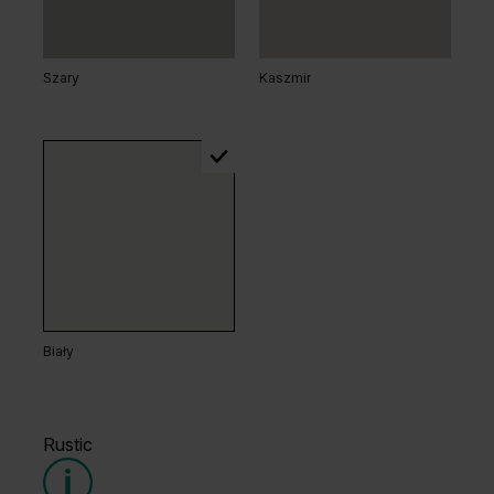
Szary
Kaszmir
Dąb Naturalny
Dąb Kalifornia
Biały
Rustic