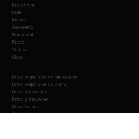
Basic home
Hide
Motive
Geometric
Horizontal
Rustic
Vertical
Glass
Drzwi wejściowe do mieszkania
Drzwi wejściowe do domu
Drzwi techniczne
Drzwi przesuwne
Drzwi łamane
Ościeżnice
Klamki do drzwi
Zawiasy i akcesoria do drzwi