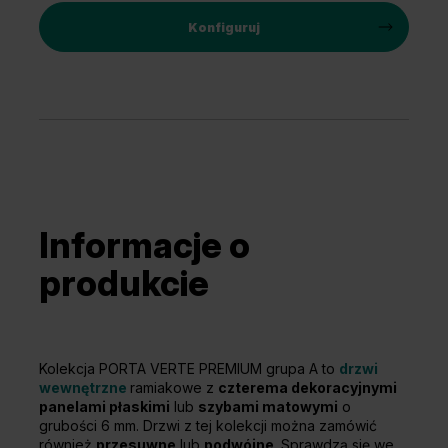
Konfiguruj
Informacje o
produkcie
Kolekcja PORTA VERTE PREMIUM grupa A to
drzwi
wewnętrzne
ramiakowe z
czterema dekoracyjnymi
panelami płaskimi
lub
szybami matowymi
o
grubości 6 mm. Drzwi z tej kolekcji można zamówić
również
przesuwne
lub
podwójne
. Sprawdzą się we