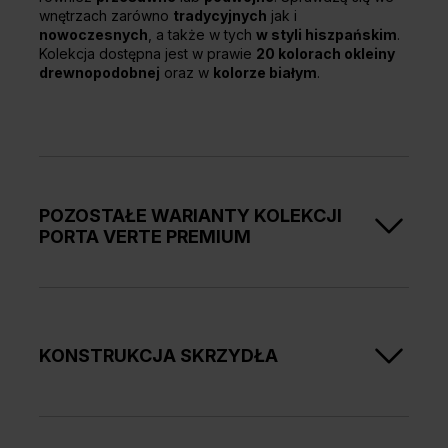
wnętrzach zarówno
tradycyjnych
jak i
nowoczesnych
, a także w tych
w styli hiszpańskim
.
Kolekcja dostępna jest w prawie
20 kolorach okleiny
drewnopodobnej
oraz w
kolorze białym
.
POZOSTAŁE WARIANTY KOLEKCJI
PORTA VERTE PREMIUM
Kolekcja drzwi wewnętrznych PORTA VERTE PREMIUM
to
szeroki wybór drzwi przeszklonych i pełnych w
bogatej ofercie kolorów oklein
drewnopodobnych
oraz w klasycznym kolorze białym i odcieniach
KONSTRUKCJA SKRZYDŁA
szarości.
Zobacz pozostałe grupy produktów w ramach tej
Skrzydła w zależności od wzoru składają się z
kolekcji:
ramiaków poziomych i płycin oraz szyb matowych