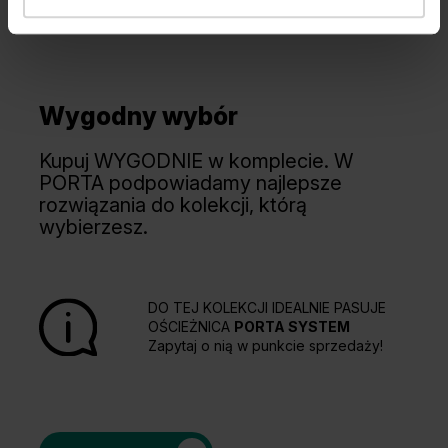
Wygodny wybór
Kupuj WYGODNIE w komplecie. W
PORTA podpowiadamy najlepsze
rozwiązania do kolekcji, którą
wybierzesz.
DO TEJ KOLEKCJI IDEALNIE PASUJE
OŚCIEŻNICA
PORTA SYSTEM
Zapytaj o nią w punkcie sprzedaży!