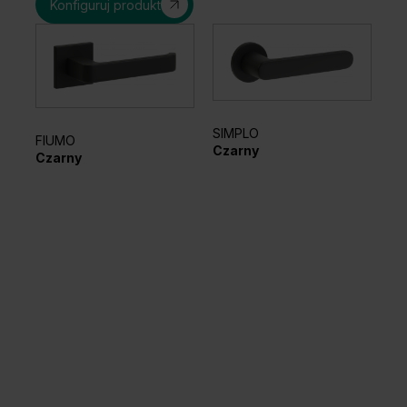
Konfiguruj produkt
SIMPLO
FIUMO
EL
Czarny
Czarny
Sr