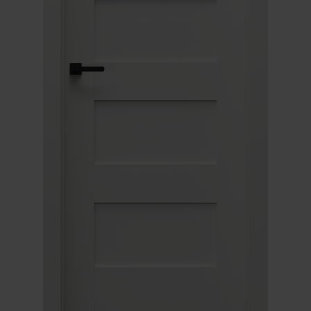
Unia Europejska
Extranet
Dla sygnalisty
OBSERWUJ NAS