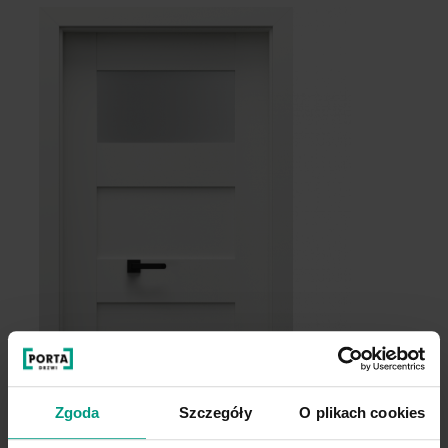
Dąb Szkarłatny
Akacja Srebrna
Grupa cenowa (2)
Dąb Angielski Hamilton
Hikora Jackson Ciemny
Zgoda
Szczegóły
O plikach cookies