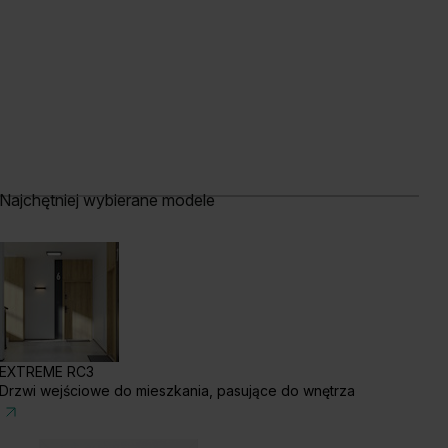
Najchętniej wybierane modele
b Szkarłatny
Akacja Srebrna
Akacja Miodowa
EXTREME RC3
Drzwi wejściowe do mieszkania, pasujące do wnętrza