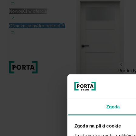
NowośCi w ofercie
TM
Ościeżnica hydro protect
Produkt
L.1
Zgoda
Zgoda na pliki cookie
Ta strona korzysta z plików c