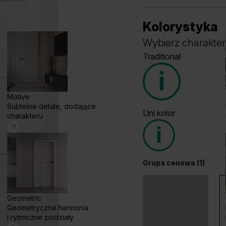
Kolorystyka
Wybierz charakter
Traditional
Motive
Subtelne detale, dodające
Uni kolor
charakteru
Grupa cenowa (1)
Grupa cenowa (1)
Geometric
Geometryczna harmonia
Dąb Klasyczny
W
i rytmiczne podziały