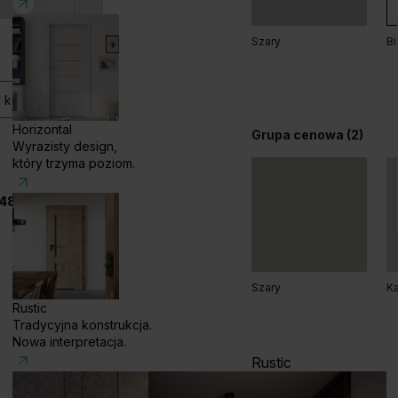
Szary
Bi
Grupa cenowa (2)
 kolekcji
Horizontal
Grupa cenowa (2)
Wyrazisty design,
który trzyma poziom.
48 585 858 056
Dąb Matowy Ciemny
D
Szary
Ka
Rustic
Tradycyjna konstrukcja.
Nowa interpretacja.
Rustic