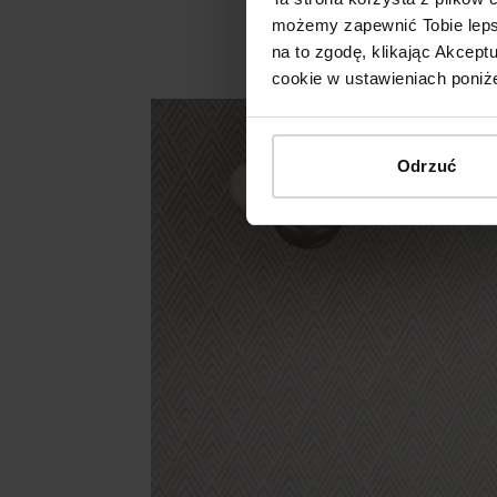
możemy zapewnić Tobie lepsz
na to zgodę, klikając Akcep
cookie w ustawieniach poniże
Odrzuć