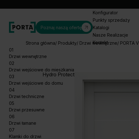
Konfigurator
Punkty sprzedaży
Poznaj naszą ofertę
Katalogi
Nasze Realizacje
Kontakt
Strona główna
Produkty
Drzwi wewnętrzne
PORTA V
01
Drzwi wewnętrzne
02
Drzwi wejściowe do mieszkania
Hydro Protect
03
Drzwi wejściowe do domu
04
Drzwi techniczne
05
Drzwi przesuwne
06
Drzwi łamane
07
Klamki do drzwi