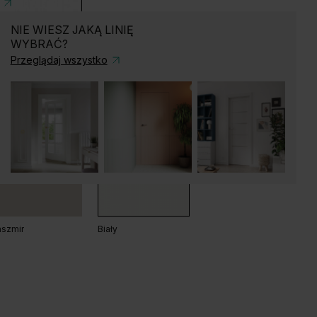
NIE WIESZ JAKĄ LINIĘ
ały
WYBRAĆ?
Przeglądaj wszystko
ąb Matowy
Dąb Naturalny
szmir
Biały