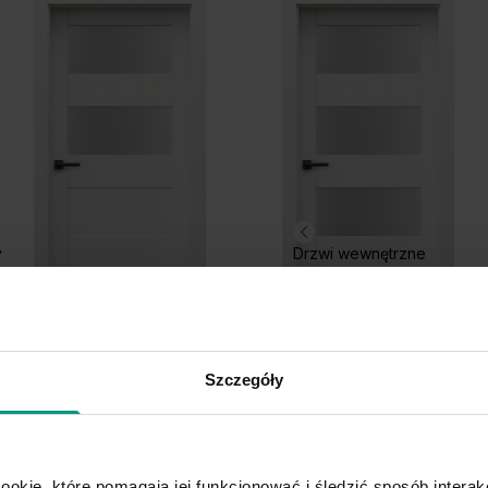
Grupa cenowa (2)
y
Drzwi wewnętrzne
Hikora Jackson
Hi
Ciemny
L.2
L.3
Szczegóły
ookie, które pomagają jej funkcjonować i śledzić sposób interakc