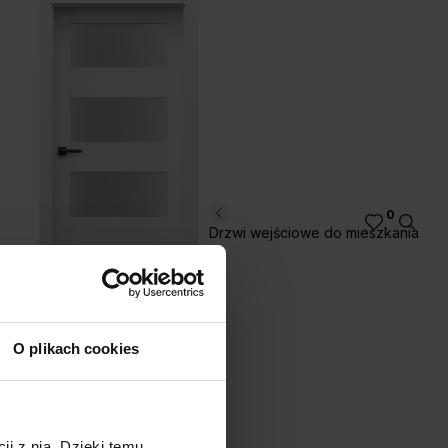
0
Drzwi wejściowe do mieszkania
kora Jackson Jasny
L.4
O plikach cookies
ji z nią. Dzięki temu