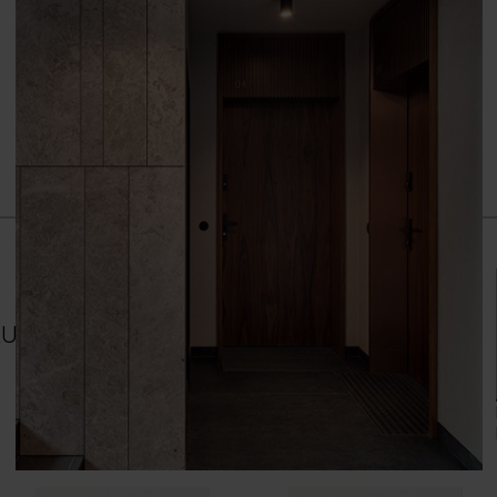
Grupa cenowa (1)
Dąb Mauvella
Dą
RUPA L
Dąb Catania