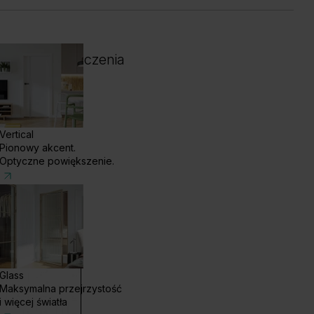
 i kolor wykończenia
Vertical
Pionowy akcent.
Optyczne powiększenie.
Glass
Maksymalna przejrzystość
enge White
Dąb Ciemny
i więcej światła