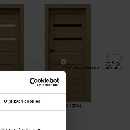
0
Drzwi wejściowe do mieszkania
O plikach cookies
H.2 z czarną szybą
H.3
ji z nią. Dzięki temu