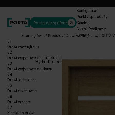
Konfigurator
Punkty sprzedaży
Poznaj naszą ofertę
Katalogi
Nasze Realizacje
Kontakt
Strona główna
Produkty
Drzwi wewnętrzne
PORTA V
01
Drzwi wewnętrzne
02
Drzwi wejściowe do mieszkania
Hydro Protect
03
Drzwi wejściowe do domu
04
Drzwi techniczne
05
Drzwi przesuwne
06
Drzwi łamane
07
Klamki do drzwi