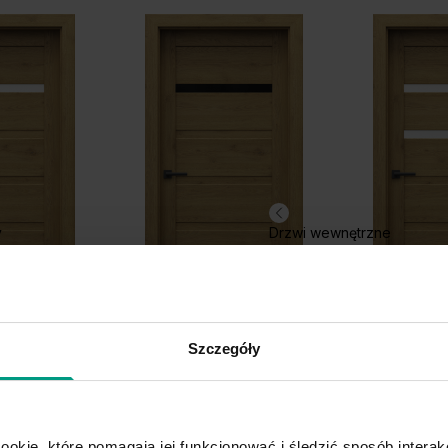
y
Drzwi wewnętrzne
Szczegóły
H.1 z czarną szybą
H.2
ookie, które pomagają jej funkcjonować i śledzić sposób interakc