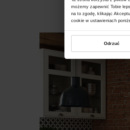
możemy zapewnić Tobie lepsz
na to zgodę, klikając Akcep
cookie w ustawieniach poniże
Odrzuć