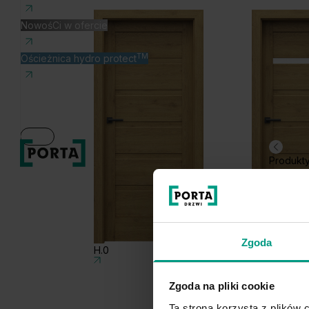
NowośCi w ofercie
TM
Ościeżnica hydro protect
Produkt
Zgoda
H.0
H.1
Zgoda na pliki cookie
Ta strona korzysta z plików c