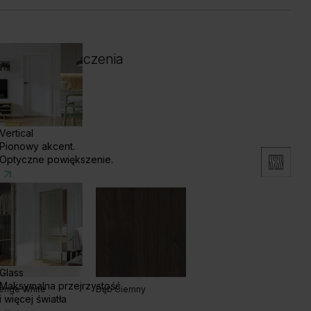
 i kolor wykończenia
Vertical
Pionowy akcent.
Optyczne powiększenie.
Glass
Maksymalna przejrzystość
enge White
Dąb Ciemny
i więcej światła