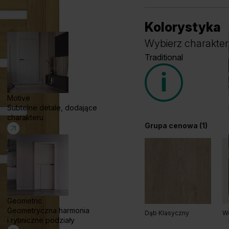
Kolorystyka
Wybierz charakter
Traditional
Motive
Subtelne detale, dodające
charakteru
Grupa cenowa (1)
Geometric
Geometryczna harmonia
Dąb Klasyczny
W
i rytmiczne podziały