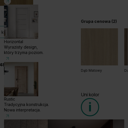
Grupa cenowa (2)
 kolekcji
Horizontal
Wyrazisty design,
który trzyma poziom.
48 585 858 056
Dąb Matowy
D
Uni kolor
Rustic
Tradycyjna konstrukcja.
Nowa interpretacja.
Grupa cenowa (1)
Rustic