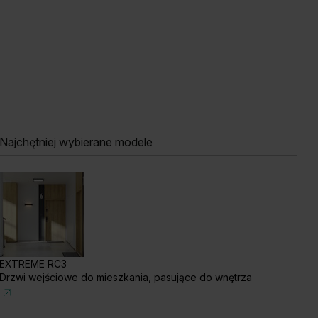
ały
Najchętniej wybierane modele
b Szkarłatny
Akacja Srebrna
Akacja Miodowa
EXTREME RC3
Drzwi wejściowe do mieszkania, pasujące do wnętrza
szmir
Biały