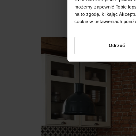
możemy zapewnić Tobie lepsz
na to zgodę, klikając Akcep
cookie w ustawieniach poniże
Odrzuć