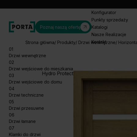
Konfigurator
Punkty sprzedaży
Poznaj naszą ofertę
Katalogi
Nasze Realizacje
Kontakt
Strona główna
Produkty
Drzwi wewnętrzne
Horizonta
01
Drzwi wewnętrzne
02
Drzwi wejściowe do mieszkania
Hydro Protect
03
Drzwi wejściowe do domu
04
Drzwi techniczne
05
Drzwi przesuwne
06
Drzwi łamane
07
Klamki do drzwi