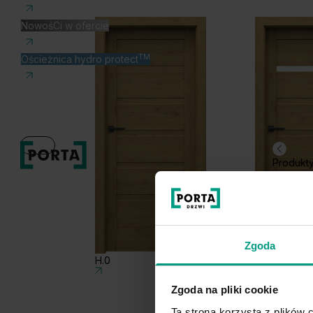
NowośCi w ofercie
TM
Ościeżnica hydro protect
Produkt
Zgoda
H.0
H.1
Zgoda na pliki cookie
Ta strona korzysta z plików c