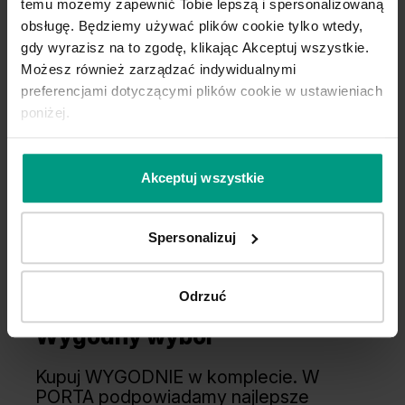
temu możemy zapewnić Tobie lepszą i spersonalizowaną
obsługę. Będziemy używać plików cookie tylko wtedy,
gdy wyrazisz na to zgodę, klikając Akceptuj wszystkie.
Możesz również zarządzać indywidualnymi
preferencjami dotyczącymi plików cookie w ustawieniach
poniżej.
2
p
Akceptuj wszystkie
Spersonalizuj
Odrzuć
Wygodny wybór
Kupuj WYGODNIE w komplecie. W
PORTA podpowiadamy najlepsze