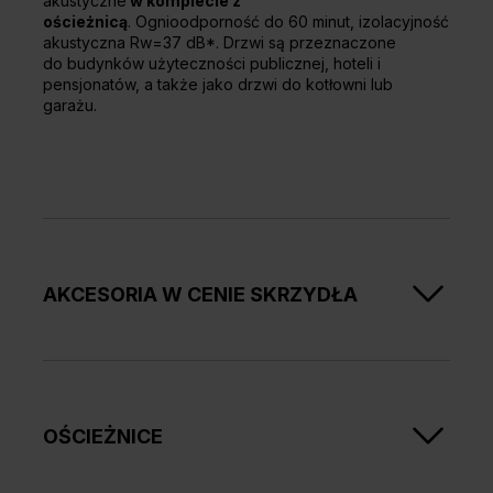
akustyczne
w komplecie z
ościeżnicą
. Ognioodporność do 60 minut, izolacyjność
akustyczna Rw=37 dB*. Drzwi są przeznaczone
do budynków użyteczności publicznej, hoteli i
pensjonatów, a także jako drzwi do kotłowni lub
garażu.
AKCESORIA W CENIE SKRZYDŁA
Dwa zawiasy techniczne, jeden z nich jest
zawiasem nośnym, a drugi dzięki zamieszczonej w
nim sprężynie umożliwia samozamykanie drzwi
OŚCIEŻNICE
Zamek wpuszczany zapadkowy pod wkładkę
patentową