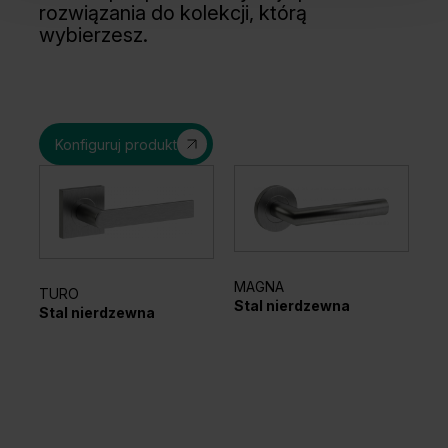
rozwiązania do kolekcji, którą
wybierzesz.
Konfiguruj produkt
MAGNA
TURO
Stal nierdzewna
Stal nierdzewna
MI
Cz