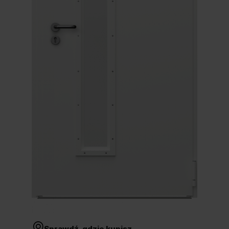
Unia Europejska
Extranet
Dla sygnalisty
OBSERWUJ NAS
Sprawdź, gdzie kupisz