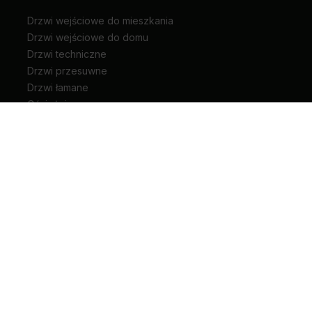
Drzwi wejściowe do mieszkania
Drzwi wejściowe do domu
Drzwi techniczne
Drzwi przesuwne
Drzwi łamane
Ościeżnice
Klamki do drzwi
Zawiasy i akcesoria do drzwi
Kariera
Pliki do pobrania
Biuro prasowe
Blog
Unia Europejska
Extranet
Dla sygnalisty