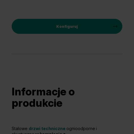
Konfiguruj
Informacje o
produkcie
Stalowe
drzwi techniczne
ognioodporne
i