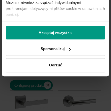
Możesz również zarządzać indywidualnymi
preferencjami dotyczącymi plików cookie w ustawieniach
poniżej.
Wygodny wybór
Akceptuj wszystkie
Kupuj WYGODNIE w komplecie. W
PORTA podpowiadamy najlepsze
Spersonalizuj
rozwiązania do kolekcji, którą
wybierzesz.
Odrzuć
Konfiguruj produkt