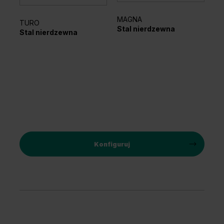
MAGNA
TURO
Stal nierdzewna
Stal nierdzewna
MI
Cz
Konfiguruj