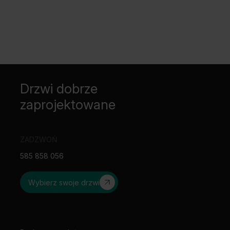
rozmiar „100”
wzmocnienie pod samozamykacz*
* Cena dla drzwi dwuskrzydłowych x2
Drzwi dobrze
zaprojektowane
ZADZWOŃ
585 858 056
Wybierz swoje drzwi