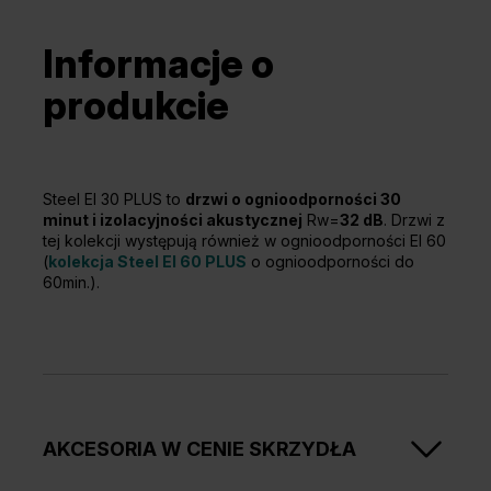
Informacje o
produkcie
Steel EI 30 PLUS to
drzwi o ognioodporności 30
minut i izolacyjności akustycznej
Rw=
32 dB
. Drzwi z
tej kolekcji występują również w ognioodporności EI 60
(
kolekcja Steel EI 60 PLUS
o ognioodporności do
60min.).
AKCESORIA W CENIE SKRZYDŁA