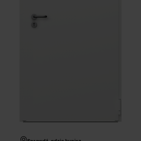
Unia Europejska
Extranet
Dla sygnalisty
OBSERWUJ NAS
Sprawdź, gdzie kupisz