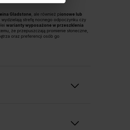
leina Gladstone
, ale również p
ionowe lub
 wydzielają strefę nocnego odpoczynku czy
olei
warianty wyposażone w przeszklenia
 temu, że przepuszczają promienie słoneczne,
trza oraz preferencji osób go
eznaczeniu komercyjnym
. Dzięki odpornej na uszkodzenia, zarysowania
oczesne drzwi w atrakcyjnej ofercie cenowej.