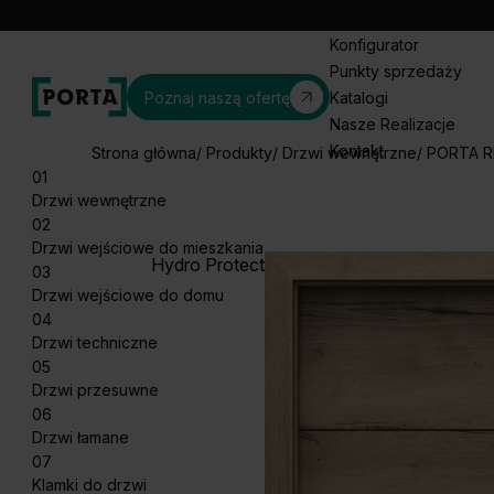
Konfigurator
Punkty sprzedaży
Poznaj naszą ofertę
Katalogi
Nasze Realizacje
Kontakt
Strona główna
Produkty
Drzwi wewnętrzne
PORTA R
01
Drzwi wewnętrzne
02
Drzwi wejściowe do mieszkania
Hydro Protect
03
Drzwi wejściowe do domu
04
Drzwi techniczne
05
Drzwi przesuwne
06
Drzwi łamane
07
Klamki do drzwi