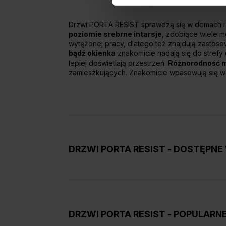
Drzwi PORTA RESIST sprawdzą się w domach i 
poziomie srebrne intarsje
, zdobiące wiele m
wytężonej pracy, dlatego też znajdują zastoso
bądź okienka
znakomicie nadają się do strefy
lepiej doświetlają przestrzeń.
Różnorodność m
zamieszkujących. Znakomicie wpasowują się w
DRZWI PORTA RESIST - DOSTĘPN
W tej kolekcji
drzwi wewnętrznych
do domów i 
znajdziemy
kilkanaście modeli skrzydeł dr
i ścieranie okleinie syntetycznej, która doskon
DRZWI PORTA RESIST - POPULARN