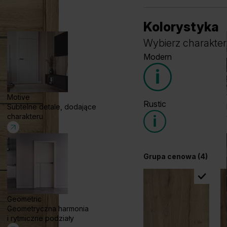
Kolorystyka
Wybierz charakter
Modern
Motive
Rustic
Subtelne detale, dodające
Grupa cenowa (4)
charakteru
Grupa cenowa (4)
Geometric
Dąb Casella Naturalny
Dą
Geometryczna harmonia
i rytmiczne podziały