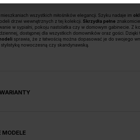
mieszkaniach wszystkich miłośników elegancji. Szyku nadaje im
ok
odeli drzwi wewnętrznych z tej kolekcji.
Skrzydła pełne
znakomicie
wanie w sypialni, pokoju nastolatka czy w domowym gabinecie. Z k
 dziennej, dostępnej dla wszystkich domowników oraz gości. Dzięki
odeli
sprawia, że z łatwością można dopasować je do swojego wnę
 stylistykę nowoczesną czy skandynawską.
E WARIANTY
mieszkań, a także budynków użyteczności publicznej oraz o prz
zwiowych, dostępnych w trzech odcieniach naturalnego drewna
ale
imituje odcień i usłojenie drewna
, otrzymujemy stylowe i now
E MODELE