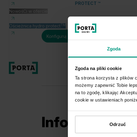
PROTECT ™
NowośCi w ofercie
TM
Ościeżnica hydro protect
Konfiguruj produkt
Zgoda
Zgoda na pliki cookie
Produkt
Ta strona korzysta z plików c
możemy zapewnić Tobie lepsz
na to zgodę, klikając Akcep
cookie w ustawieniach poniże
Informacje o 
Odrzuć