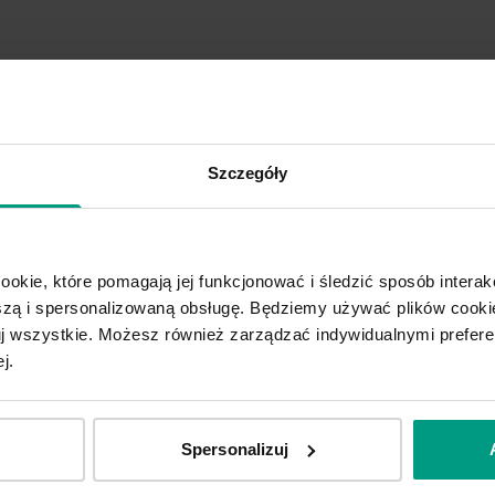
Szczegóły
y
Drzwi wewnętrzne
ookie, które pomagają jej funkcjonować i śledzić sposób interakc
ą i spersonalizowaną obsługę. Będziemy używać plików cookie
tuj wszystkie. Możesz również zarządzać indywidualnymi prefer
j.
produkcie
Spersonalizuj