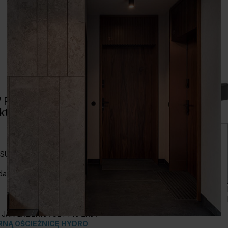
W PORTA podpowiadamy
 którą wybierzesz.
MAGRO
Czarny
PASUJE OŚCIEŻNICA
PORTA
daży!
JAK ŁAZIENKA CZY PRALNIA
NĄ OŚCIEŻNICĘ HYDRO