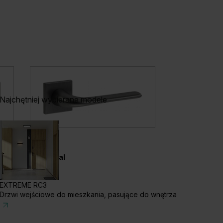
Najchętniej wybierane modele
LAGO
ELEGANTO
Gunmetal
Srebrny mato
EXTREME RC3
Drzwi wejściowe do mieszkania, pasujące do wnętrza