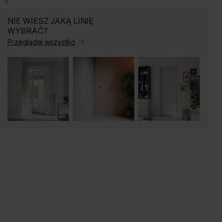
NIE WIESZ JAKĄ LINIĘ
WYBRAĆ?
Przeglądaj wszystko
ąb Matowy
Dąb Naturalny
Dąb Kalifornia