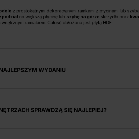
odele
z prostokątnymi dekoracyjnymi ramkami z płycinami lub szyba
 podział
na większą płycinę lub
szybę na górze
skrzydła oraz
kwa
wnętrznym ramiakiem. Całość obłożona jest płytą HDF.
W NAJLEPSZYM WYDANIU
zajach pomieszczeń – w salonie, sypialni, pokoju dziecięcym czy ła
eszkleniami, które doskonale doświetlają pokoje i optycznie je pow
ejszych rozmiarach 60, 70, 80, 90 i 100 cm szerokości, jak r
WNĘTRZACH SPRAWDZĄ SIĘ NAJLEPIEJ?
ie
świetne parametry techniczne z dużymi możliwościami aran
ów klasycznego stylu wnętrzarskiego, a także
wielbicieli klimatów 
 w tej kolekcji zapewniają
dobre wyciszenie pomieszczenia i pos
ą się
drzwi, które maja wszechstronne zastosowanie
– można j
TA NOVA grupa 7 (np. model PORTA NOVA 7.1) oraz z
przeszkleniami
izolację akustyczną, są wytrzymałe
. Modele pełne, czyli PORTA NOV