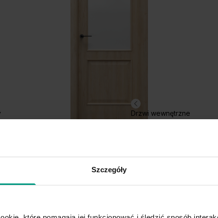
Grupa cenowa (2)
Hikora Jackson
Hi
Ciemny
y
Drzwi wewnętrzne
3.2
Szczegóły
ookie, które pomagają jej funkcjonować i śledzić sposób interakc