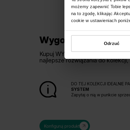
możemy zapewnić Tobie lepsz
na to zgodę, klikając Akcep
cookie w ustawieniach poniże
Wygodny wybór
Odrzuć
Kupuj WYGODNIE w komplecie. 
najlepsze rozwiązania do kolekcji,
DO TEJ KOLEKCJI IDEALNIE 
SYSTEM
Zapytaj o nią w punkcie sprze
Konfiguruj produkt