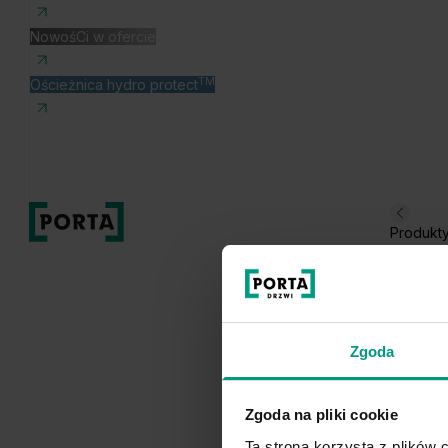
NowośCi w ofercie
TM
Ościeżnica hydro protect
Produkt
Zgoda
Zgoda na pliki cookie
Ta strona korzysta z plików c