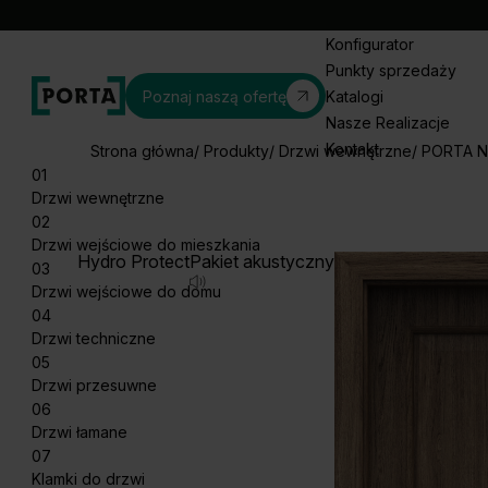
Konfigurator
Punkty sprzedaży
Poznaj naszą ofertę
Katalogi
Nasze Realizacje
Kontakt
Strona główna
Produkty
Drzwi wewnętrzne
PORTA N
01
Drzwi wewnętrzne
02
Drzwi wejściowe do mieszkania
Hydro Protect
Pakiet akustyczny
03
Drzwi wejściowe do domu
04
Drzwi techniczne
05
Drzwi przesuwne
06
Drzwi łamane
07
Klamki do drzwi