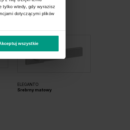
 tylko wtedy, gdy wyrazisz
encjami dotyczącymi plików
Akceptuj wszystkie
AZURA
ELEGANTO
Czarny
Srebrny matowy