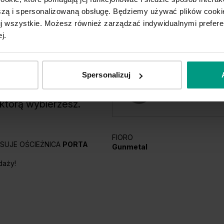
ą i spersonalizowaną obsługę. Będziemy używać plików cookie
tuj wszystkie. Możesz również zarządzać indywidualnymi prefer
j.
Spersonalizuj
W PORTA podpowiadamy
 którą wybierzesz.
FIORO
PASUJE OŚCIEŻNICA
PORTA
Gunmetal
daży!