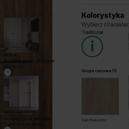
Kolorystyka
Wybierz charakter
Traditional
Motive
Subtelne detale, dodające
charakteru
Grupa cenowa (1)
Geometric
Geometryczna harmonia
Dąb Klasyczny
i rytmiczne podziały