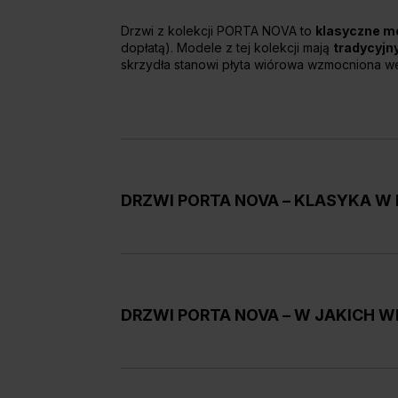
Drzwi z kolekcji PORTA NOVA to
klasyczne m
dopłatą). Modele z tej kolekcji mają
tradycyjny
skrzydła stanowi płyta wiórowa wzmocniona we
DRZWI PORTA NOVA – KLASYKA 
Drzwi z tej kolekcji sprawdzą się w wielu rod
gwarantujące prywatność, jak i warianty z prz
tradycyjnej, jednoskrzydłowej,
w najpopularni
DRZWI PORTA NOVA – W JAKICH 
Skrzydła drzwiowe PORTA NOVA łączą w sob
pewnością zostanie docenione przez miłośnik
PORTA NOVA
– modele drzwi znajdujących się
PORTA NOVA, grupa 2
– w tej kolekcji znajduj
skrzydła pełne, które znajdziemy w linii POR
mieszkalnych, jak i biurach. Zapewniają
dobrą 