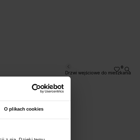
kora Jackson Jasny
Dąb Angielski
Hamilton
0
Drzwi wejściowe do mieszkania
O plikach cookies
ji z nią. Dzięki temu