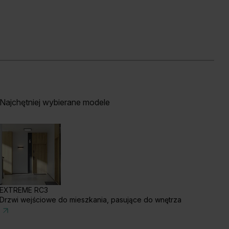
b Mauvella
Dąb Craft Złoty
Akacja Srebrna
Najchętniej wybierane modele
EXTREME RC3
Drzwi wejściowe do mieszkania, pasujące do wnętrza