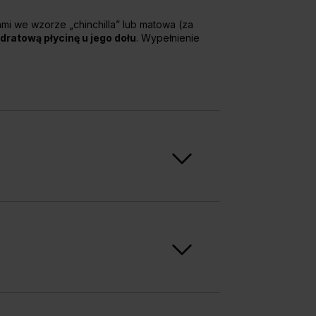
mi we wzorze „chinchilla” lub matowa (za
dratową płycinę u jego dołu
. Wypełnienie
zience. Dostępne są zarówno modele pełne,
iększają. Drzwi można zamówić w wersji
ównież dwuskrzydłowej od 120 do 200 cm
.
żacyjnymi
. Ponadczasowe wzornictwo z
vintage i retro
.
iadają wytrzymałą konstrukcję
. Dostępne są
e zamontować zarówno w pomieszczeniach
 ze szkła hartowanego
(m.in. PORTA NOVA
A 2.1, 3.1, 4.1 oraz 5.1, gwarantują