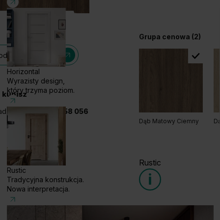
Grupa cenowa (2)
dele z tej kolekcji
Horizontal
Wyrazisty design,
który trzyma poziom.
 kupisz
adzwoń!
+48 585 858 056
Dąb Matowy Ciemny
D
Rustic
Rustic
Tradycyjna konstrukcja.
Nowa interpretacja.
Grupa cenowa (1)