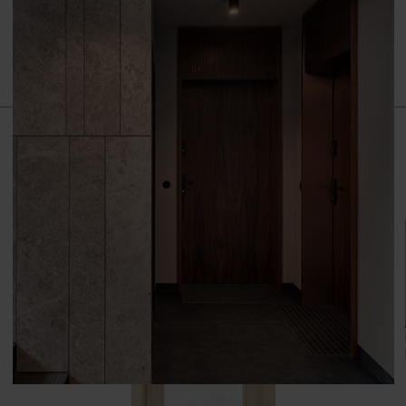
Dąb Catania
Dą
Akacja Miodowa