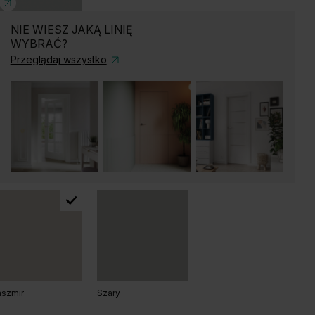
NIE WIESZ JAKĄ LINIĘ
WYBRAĆ?
b Arles Ciemny
Dąb Arles Naturalny
Dąb Arles Toffee
Przeglądaj wszystko
ary
ąb Matowy
Dąb Naturalny
Dąb Matowy Ciemny
b Salvador Jasny
szmir
Szary