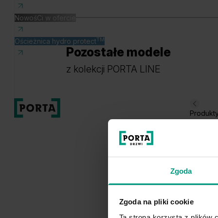
NowośCi w ofercie
TM
Ościeżnica hydro protect
Pozostałe modele
z kolekcji PORTA LINE
Produkt
Zgoda
Zgoda na pliki cookie
Ta strona korzysta z plików c