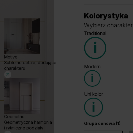
Kolorystyka
Wybierz charakter
Traditional
Motive
Subtelne detale, dodające
Modern
charakteru
Grupa cenowa (1)
Uni kolor
Grupa cenowa (2)
Geometric
Geometryczna harmonia
Grupa cenowa (1)
Wenge White
D
i rytmiczne podziały