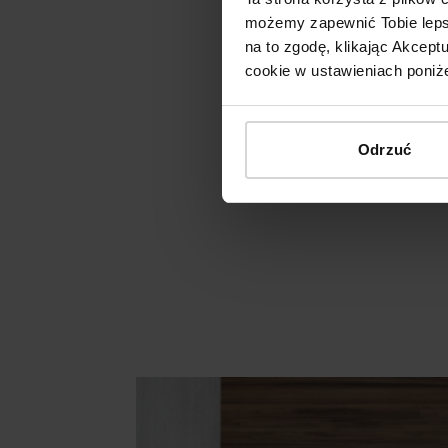
możemy zapewnić Tobie lepsz
na to zgodę, klikając Akcep
cookie w ustawieniach poniże
Odrzuć