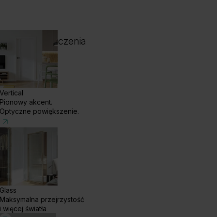
 i kolor wykończenia
Vertical
Pionowy akcent.
Optyczne powiększenie.
Glass
Maksymalna przejrzystość
ąb Ciemny
Dąb Klasyczny
i więcej światła