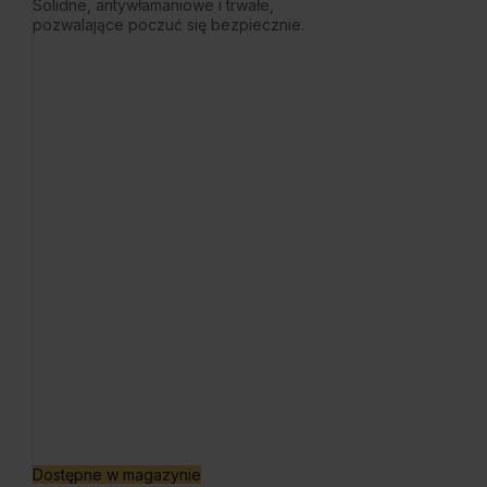
Solidne, antywłamaniowe i trwałe,
pozwalające poczuć się bezpiecznie.
Dostępne w magazynie