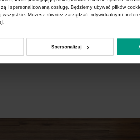
ą i spersonalizowaną obsługę. Będziemy używać plików cookie
tuj wszystkie. Możesz również zarządzać indywidualnymi prefer
j.
Spersonalizuj
E.1 czarne intarsje
E.1 srebrne intarsje