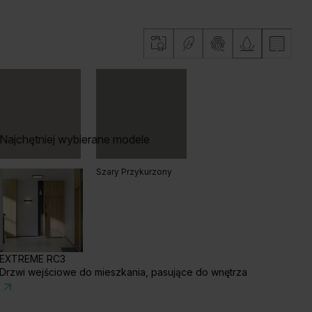
b Naturalny
Orzech Naturalny
Hikora Naturalna
b Vicenza Szary
Najchętniej wybierane modele
ary Piaskowy
Szary Przykurzony
EXTREME RC3
Drzwi wejściowe do mieszkania, pasujące do wnętrza