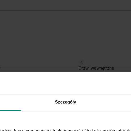
y
Drzwi wewnętrzne
Szczegóły
ookie, które pomagają jej funkcjonować i śledzić sposób interakc