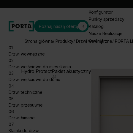
Konfigurator
Punkty sprzedaży
Poznaj naszą ofertę
Katalogi
Nasze Realizacje
Kontakt
Strona główna
Produkty
Drzwi wewnętrzne
PORTA L
01
Drzwi wewnętrzne
02
Drzwi wejściowe do mieszkania
Hydro Protect
Pakiet akustyczny
03
Drzwi wejściowe do domu
04
Drzwi techniczne
05
Drzwi przesuwne
06
Drzwi łamane
07
Klamki do drzwi