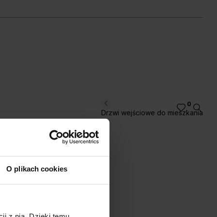
0
Drzwi wejściowe do mieszkania
O plikach cookies
ji z nią. Dzięki temu