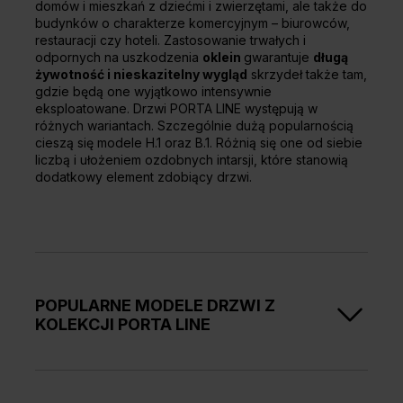
domów i mieszkań z dziećmi i zwierzętami, ale także do
budynków o charakterze komercyjnym – biurowców,
restauracji czy hoteli. Zastosowanie trwałych i
odpornych na uszkodzenia
oklein
gwarantuje
długą
żywotność i nieskazitelny wygląd
skrzydeł także tam,
gdzie będą one wyjątkowo intensywnie
eksploatowane. Drzwi PORTA LINE występują w
różnych wariantach. Szczególnie dużą popularnością
cieszą się modele H.1 oraz B.1. Różnią się one od siebie
liczbą i ułożeniem ozdobnych intarsji, które stanowią
dodatkowy element zdobiący drzwi.
POPULARNE MODELE DRZWI Z
KOLEKCJI PORTA LINE
Wśród chętnie wybieranych modeli drzwi z
kolekcji
PORTA LINE znajduje się skrzydło H.1.
Są to