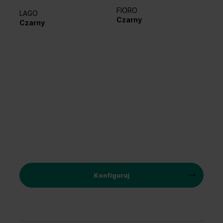
FIORO
LAGO
EL
Czarny
Czarny
Sr
Konfiguruj