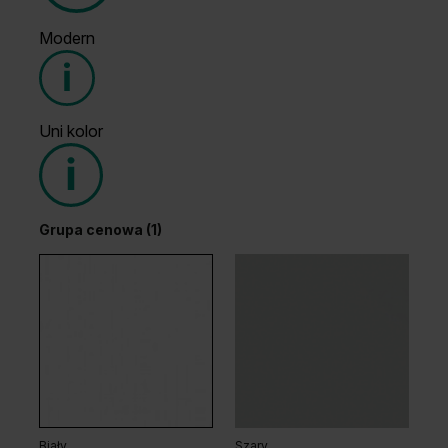
Modern
Grupa cenowa (1)
Uni kolor
Grupa cenowa (2)
Grupa cenowa (1)
Dąb Klasyczny
Wenge White
Dąb Hawana
Dąb Arles Ciemny
Biały
Szary