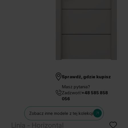
Unia Europejska
Extranet
Dla sygnalisty
OBSERWUJ NAS
Sprawdź, gdzie kupisz
Masz pytania?
Zadzwoń!
+48 585 858
056
Zobacz inne modele z tej kolekcji
Linia - Horizontal