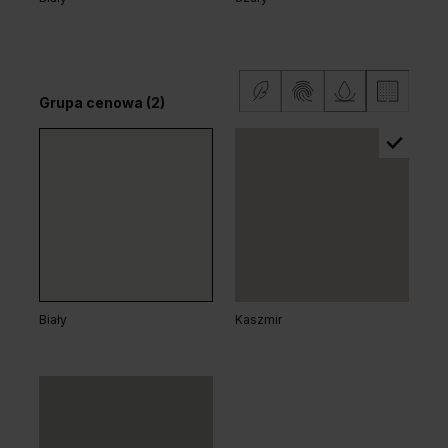
Dąb Ciemny
Grupa cenowa (2)
Dąb Arles Naturalny
Dąb Arles Toffee
Grupa cenowa (2)
Biały
Kaszmir
Dąb Kalifornia
Dąb Matowy
Dąb Salvador Bielony
Dąb Salvador Jasny