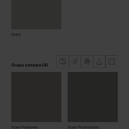
Grupa cenowa (3)
Szary
Dąb Naturalny
Dąb Matowy Ciemny
Grupa cenowa (4)
Dąb Vicenza
Dąb Vicenza Szary
Grupa cenowa (3)
Szary Piaskowy
Szary Przykurzony