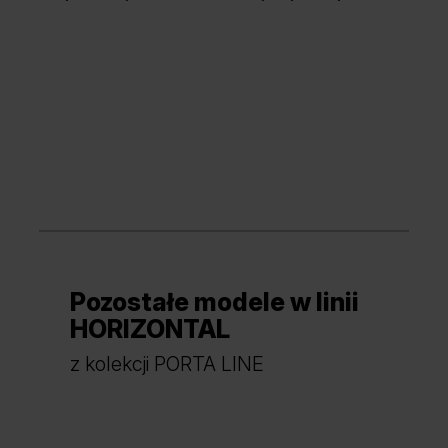
Dąb Kendal Naturalny
Dąb Naturalny
Pozostałe modele w linii
Orzech Naturalny
Hikora Naturalna
HORIZONTAL
z kolekcji PORTA LINE