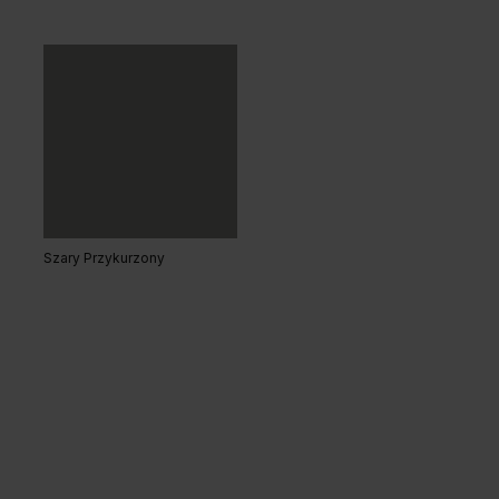
Dąb Kendal Naturalny
Dąb Naturalny
Szary Przykurzony
Orzech Naturalny
Hikora Naturalna