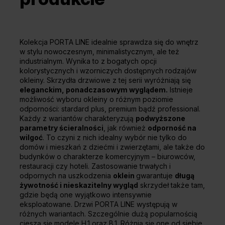
Kolekcja PORTA LINE idealnie sprawdza się do wnętrz
w stylu nowoczesnym, minimalistycznym, ale też
industrialnym. Wynika to z bogatych opcji
kolorystycznych i wzorniczych dostępnych rodzajów
okleiny. Skrzydła drzwiowe z tej serii wyróżniają się
eleganckim, ponadczasowym wyglądem.
Istnieje
możliwość wyboru okleiny o różnym poziomie
odporności: stardard plus, premium bądź professional.
Każdy z wariantów charakteryzują
podwyższone
parametry ścieralności
, jak również
odporność na
wilgoć
. To czyni z nich idealny wybór nie tylko do
domów i mieszkań z dziećmi i zwierzętami, ale także do
budynków o charakterze komercyjnym – biurowców,
restauracji czy hoteli. Zastosowanie trwałych i
odpornych na uszkodzenia
oklein
gwarantuje
długą
żywotność i nieskazitelny wygląd
skrzydeł także tam,
gdzie będą one wyjątkowo intensywnie
eksploatowane. Drzwi PORTA LINE występują w
różnych wariantach. Szczególnie dużą popularnością
cieszą się modele H.1 oraz B.1. Różnią się one od siebie