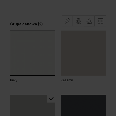
Dąb Klasyczny
Grupa cenowa (2)
Dąb Arles Toffee
Dąb Salvador Bielony
Grupa cenowa (2)
Biały
Kaszmir
Dąb Naturalny
Dąb Matowy
Dąb Salvador Jasny
Dąb Hawana