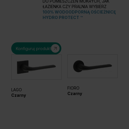
DO POMIESZCZEŃ MOKRYCH, JAK
ŁAZIENKA CZY PRALNIA WYBIERZ
100% WODOODPORNĄ OŚCIEŻNICĘ
HYDRO PROTECT ™
Konfiguruj produkt
FIORO
LAGO
EL
Czarny
Czarny
Sr