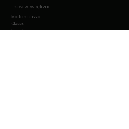
Drzwi wewnętrzne
-
Modern classic
Classic
Basic home
Hide
Motive
Geometric
Horizontal
Rustic
Vertical
Glass
Drzwi wejściowe do mieszkania
Drzwi wejściowe do domu
Drzwi techniczne
Drzwi przesuwne
Drzwi łamane