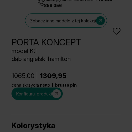
858 056
Zobacz inne modele z tej kolekcji
PORTA KONCEPT
model K.1
dąb angielski hamilton
1065,00
1309,95
cena skrzydła netto
brutto pln
Konfiguruj produkt
Kolorystyka