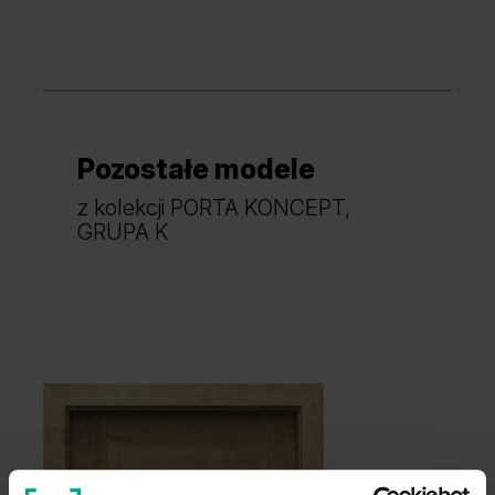
Pozostałe modele
z kolekcji PORTA KONCEPT,
GRUPA K