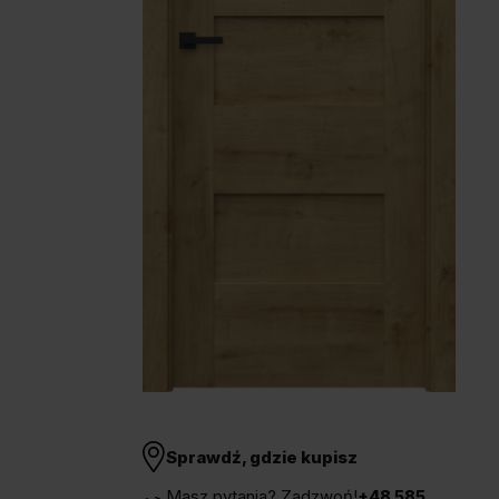
Unia Europejska
Extranet
Dla sygnalisty
OBSERWUJ NAS
Sprawdź, gdzie kupisz
Masz pytania? Zadzwoń!
+48 585