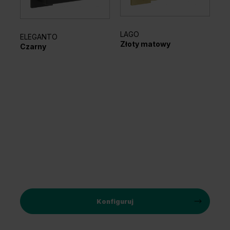
LAGO
AZ
ELEGANTO
Złoty matowy
Cz
Czarny
Konfiguruj