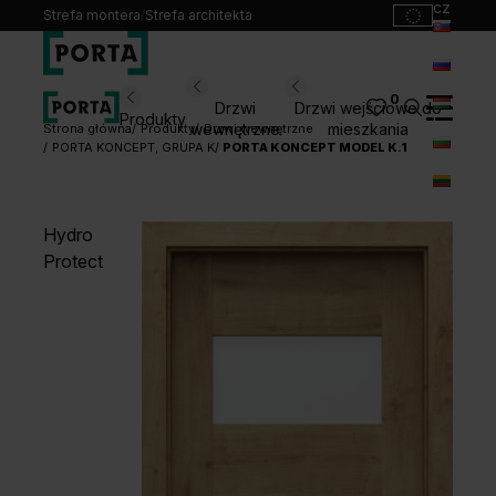
cz
Strefa montera
/
Strefa architekta
sk
ru
0
Wybierz swoje drzwi
Drzwi
Drzwi wejściowe do
Produkty
hu
wewnętrzne
mieszkania
Strona główna
Produkty
Drzwi wewnętrzne
PORTA KONCEPT, GRUPA K
PORTA KONCEPT MODEL K.1
bg
Produkty
lt
Punkty sprzedaży
Hydro
Katalogi
Protect
Kontakt
Monterzy
Pliki do pobrania
Biuro prasowe
O nas
Blog