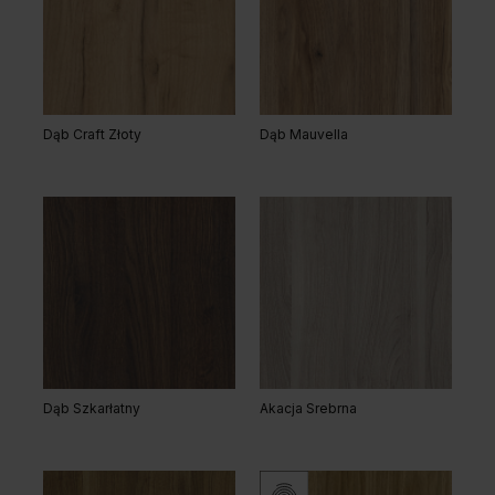
Szary
Biały
Grupa cenowa (2)
Dąb Craft Złoty
Dąb Mauvella
Dąb Matowy
Dąb Kalifornia
Biały
Dąb Szkarłatny
Akacja Srebrna