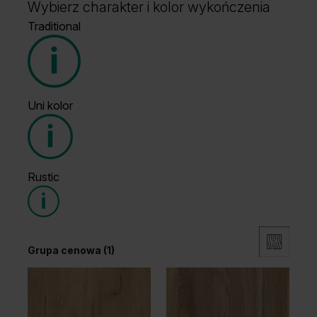
Wybierz charakter i kolor wykończenia
Traditional
Uni kolor
Grupa cenowa (2)
Grupa cenowa (1)
Rustic
Grupa cenowa (1)
Dąb Matowy Ciemny
Dąb Naturalny