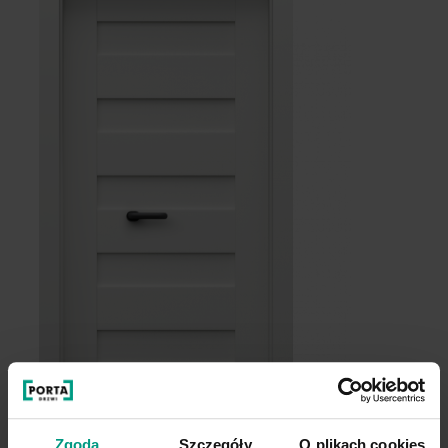
Grupa cenowa (2)
Dąb Angielski Hamilton
Hikora Jackson Jasny
Zgoda
Szczegóły
O plikach cookies