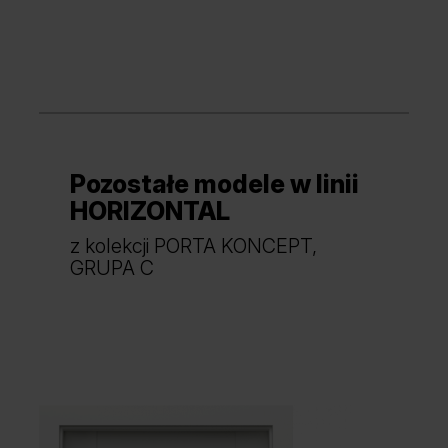
Pozostałe modele w linii
Dąb Craft Złoty
Dąb Catania
HORIZONTAL
z kolekcji PORTA KONCEPT,
GRUPA C
Dąb Szkarłatny