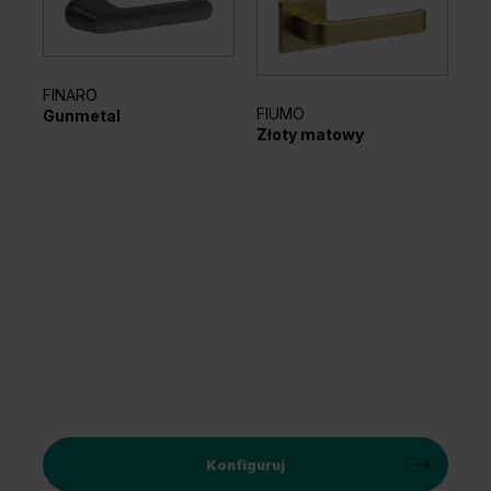
FINARO
FIUMO
EL
Gunmetal
Złoty matowy
Sr
Konfiguruj