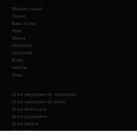
Modern classic
Classic
Basic home
Hide
Motive
Geometric
Horizontal
Rustic
Vertical
Glass
Drzwi wejściowe do mieszkania
Drzwi wejściowe do domu
Drzwi techniczne
Drzwi przesuwne
Drzwi łamane
Ościeżnice