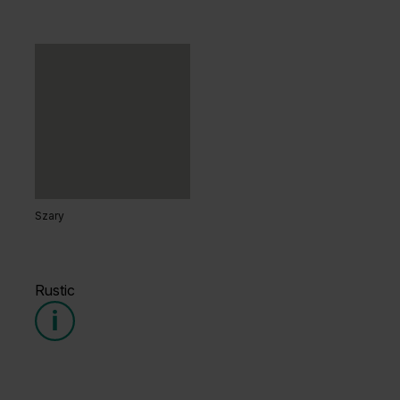
Dąb Matowy Ciemny
Dąb Kalifornia
Dąb Salvador Jasny
Dąb Hawana
Szary
Dąb Matowy
Dąb Naturalny
Rustic
Grupa cenowa (1)