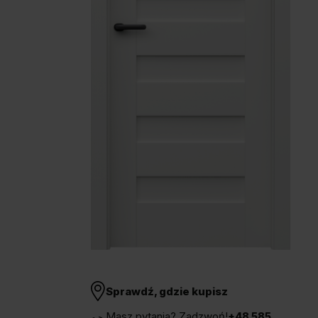
Unia Europejska
Extranet
Dla sygnalisty
OBSERWUJ NAS
Sprawdź, gdzie kupisz
Masz pytania? Zadzwoń!
+48 585