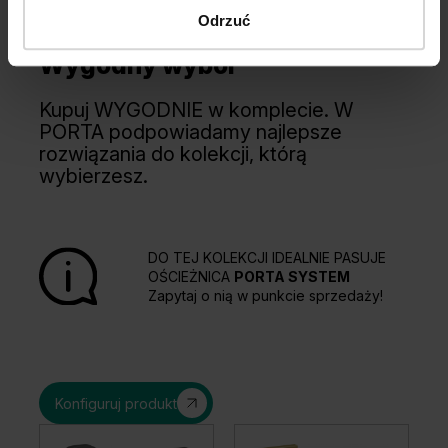
Odrzuć
Wygodny wybór
Kupuj WYGODNIE w komplecie. W
PORTA podpowiadamy najlepsze
rozwiązania do kolekcji, którą
wybierzesz.
DO TEJ KOLEKCJI IDEALNIE PASUJE
OŚCIEŻNICA
PORTA SYSTEM
Zapytaj o nią w punkcie sprzedaży!
Konfiguruj produkt