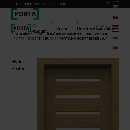
cz
Strefa montera
/
Strefa architekta
sk
ru
0
Wybierz swoje drzwi
Drzwi
Drzwi wejściowe do
Produkty
hu
wewnętrzne
mieszkania
Strona główna
Produkty
Drzwi wewnętrzne
PORTA KONCEPT, GRUPA A
PORTA KONCEPT MODEL A.4
bg
Produkty
lt
Punkty sprzedaży
Hydro
Katalogi
Protect
Kontakt
Monterzy
Pliki do pobrania
Biuro prasowe
O nas
Blog