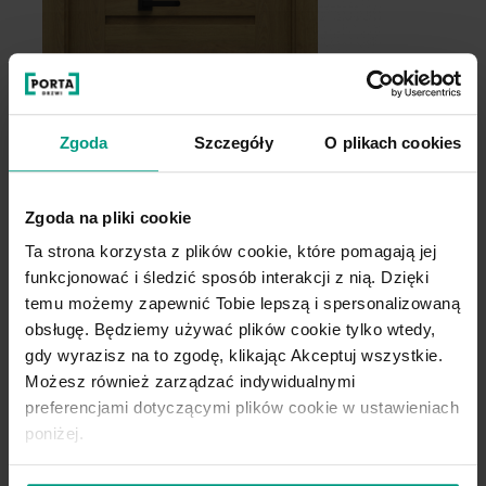
Kaszmir
Zgoda
Szczegóły
O plikach cookies
Hikora Jackson Jasny
Hikora Jackson Ciemny
Zgoda na pliki cookie
Ta strona korzysta z plików cookie, które pomagają jej
funkcjonować i śledzić sposób interakcji z nią. Dzięki
temu możemy zapewnić Tobie lepszą i spersonalizowaną
A.0
A
obsługę. Będziemy używać plików cookie tylko wtedy,
gdy wyrazisz na to zgodę, klikając Akceptuj wszystkie.
Możesz również zarządzać indywidualnymi
preferencjami dotyczącymi plików cookie w ustawieniach
Dąb Angielski Hamilton
poniżej.