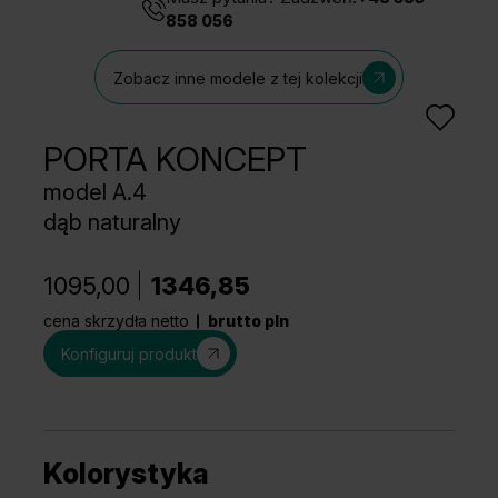
858 056
Zobacz inne modele z tej kolekcji
PORTA KONCEPT
model A.4
dąb naturalny
1095,00
1346,85
cena skrzydła netto
brutto pln
Konfiguruj produkt
Kolorystyka