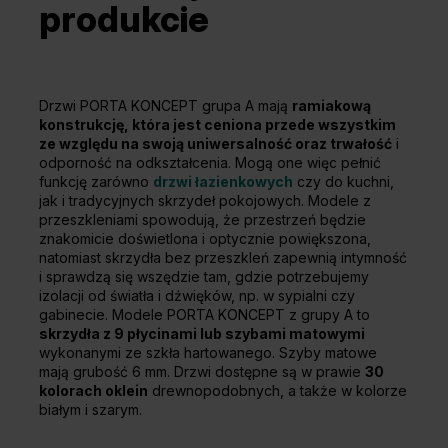
produkcie
Drzwi PORTA KONCEPT grupa A mają
ramiakową
konstrukcję, która jest ceniona przede wszystkim
ze względu na swoją uniwersalność oraz trwałość
i
odporność na odkształcenia. Mogą one więc pełnić
funkcję zarówno
drzwi łazienkowych
czy do kuchni,
jak i tradycyjnych skrzydeł pokojowych. Modele z
przeszkleniami spowodują, że przestrzeń będzie
znakomicie doświetlona i optycznie powiększona,
natomiast skrzydła bez przeszkleń zapewnią intymność
i sprawdzą się wszędzie tam, gdzie potrzebujemy
izolacji od światła i dźwięków, np. w sypialni czy
gabinecie. Modele PORTA KONCEPT z grupy A to
skrzydła z 9 płycinami lub szybami matowymi
wykonanymi ze szkła hartowanego. Szyby matowe
mają grubość 6 mm. Drzwi dostępne są w prawie
30
kolorach oklein
drewnopodobnych, a także w kolorze
białym i szarym.