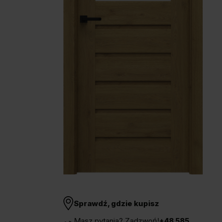
Unia Europejska
Extranet
Dla sygnalisty
OBSERWUJ NAS
Sprawdź, gdzie kupisz
Masz pytania? Zadzwoń!
+48 585