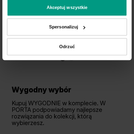
Akceptuj wszystkie
Spersonalizuj
Odrzuć
Wygodny wybór
Kupuj WYGODNIE w komplecie. W
PORTA podpowiadamy najlepsze
rozwiązania do kolekcji, którą
wybierzesz.