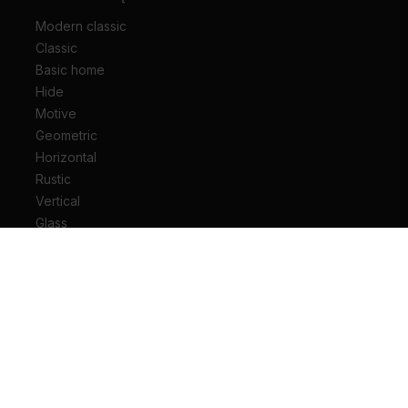
Modern classic
Classic
Basic home
Hide
Motive
Geometric
Horizontal
Rustic
Vertical
Glass
Drzwi wejściowe do mieszkania
Drzwi wejściowe do domu
Drzwi techniczne
Drzwi przesuwne
Drzwi łamane
Ościeżnice