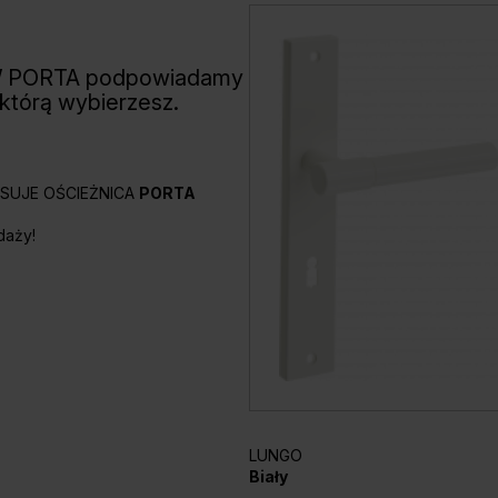
W PORTA podpowiadamy
 którą wybierzesz.
PASUJE OŚCIEŻNICA
PORTA
daży!
LUNGO
Biały