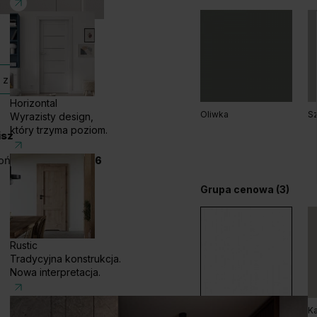
 tej kolekcji
Horizontal
Oliwka
Sz
Wyrazisty design,
który trzyma poziom.
isz
oń!
+48 585 858 056
Grupa cenowa (3)
Rustic
Tradycyjna konstrukcja.
Nowa interpretacja.
Biały
Ka