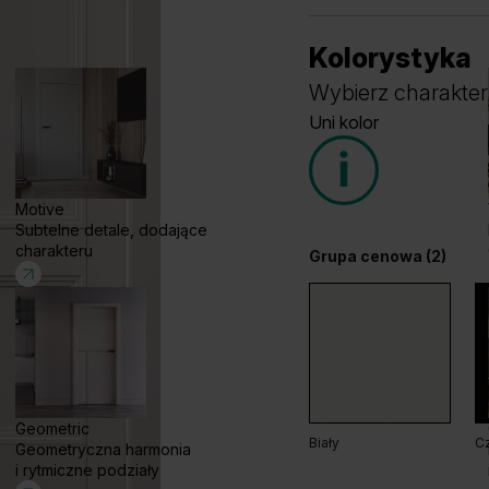
Kolorystyka
Wybierz charakter
Uni kolor
Motive
Subtelne detale, dodające
charakteru
Grupa cenowa (2)
Geometric
Biały
C
Geometryczna harmonia
i rytmiczne podziały