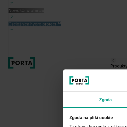
NowośCi w ofercie
TM
Ościeżnica hydro protect
Produkt
Zgoda
Zgoda na pliki cookie
Ta strona korzysta z plików c