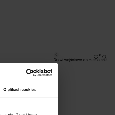
0
Drzwi wejściowe do mieszkania
O plikach cookies
ji z nią. Dzięki temu