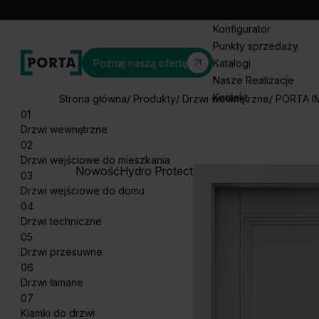
Konfigurator
Punkty sprzedaży
Poznaj naszą ofertę
Katalogi
Nasze Realizacje
Kontakt
Strona główna
Produkty
Drzwi wewnętrzne
PORTA I
01
Drzwi wewnętrzne
02
Drzwi wejściowe do mieszkania
Nowość
Hydro Protect
03
Drzwi wejściowe do domu
04
Drzwi techniczne
05
Drzwi przesuwne
06
Drzwi łamane
07
Klamki do drzwi