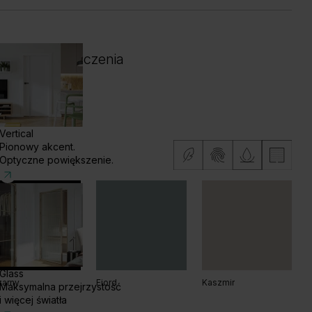
 i kolor wykończenia
Vertical
Pionowy akcent.
Optyczne powiększenie.
Glass
zarny
Fiord
Kaszmir
Maksymalna przejrzystość
i więcej światła