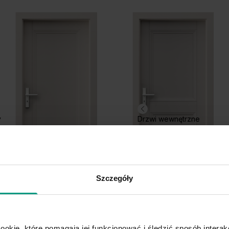
y
Drzwi wewnętrzne
Szczegóły
I.1
I.3
ookie, które pomagają jej funkcjonować i śledzić sposób interakc