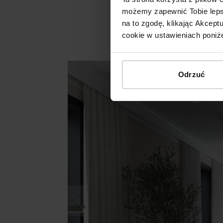
możemy zapewnić Tobie lepsz
na to zgodę, klikając Akcep
cookie w ustawieniach poniże
Odrzuć