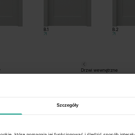
B.1
B.2
y
Drzwi wewnętrzne
Szczegóły
ookie, które pomagają jej funkcjonować i śledzić sposób interakc