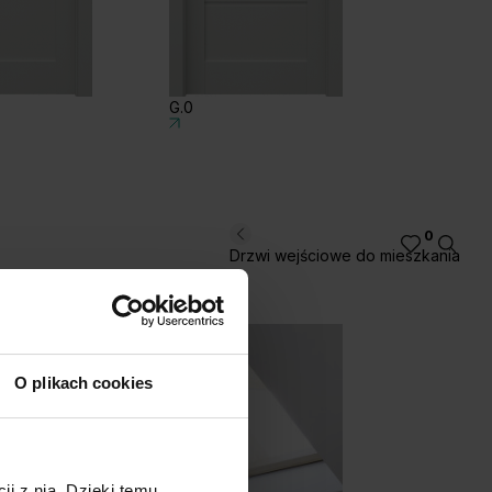
G.0
G.1
0
Drzwi wejściowe do mieszkania
O plikach cookies
ji z nią. Dzięki temu