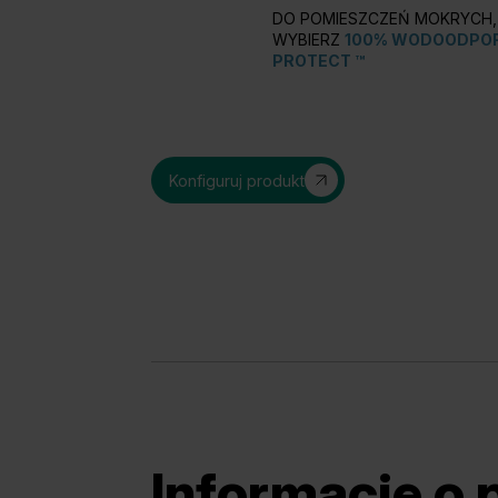
DO POMIESZCZEŃ MOKRYCH, 
WYBIERZ
100% WODOODPOR
PROTECT ™
Konfiguruj produkt
Informacje o 