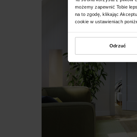
możemy zapewnić Tobie lepsz
na to zgodę, klikając Akcep
cookie w ustawieniach poniże
Odrzuć