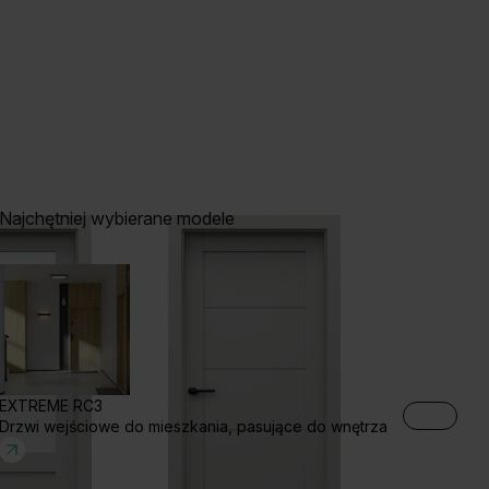
Najchętniej wybierane modele
EXTREME RC3
Drzwi wejściowe do mieszkania, pasujące do wnętrza