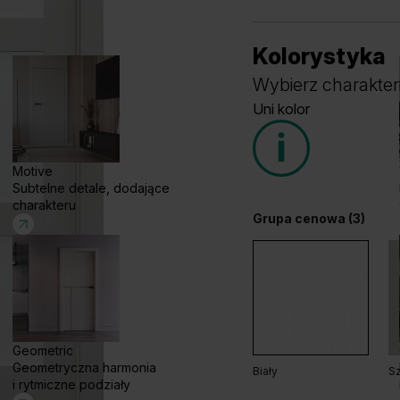
Kolorystyka
Wybierz charakter
Uni kolor
Motive
Subtelne detale, dodające
charakteru
Grupa cenowa (3)
Geometric
Geometryczna harmonia
Biały
Sz
i rytmiczne podziały