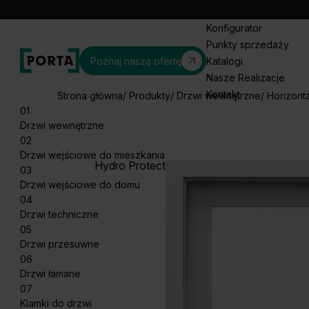
Konfigurator
Punkty sprzedaży
Poznaj naszą ofertę
Katalogi
Nasze Realizacje
Kontakt
Strona główna
Produkty
Drzwi wewnętrzne
Horizonta
01
Drzwi wewnętrzne
02
Drzwi wejściowe do mieszkania
Hydro Protect
03
Drzwi wejściowe do domu
04
Drzwi techniczne
05
Drzwi przesuwne
06
Drzwi łamane
07
Klamki do drzwi