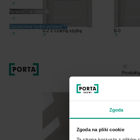
NowośCi w ofercie
TM
Ościeżnica hydro protect
G.2 z czarną szybą
B.0
Produkt
Zgoda
Zgoda na pliki cookie
Ta strona korzysta z plików c