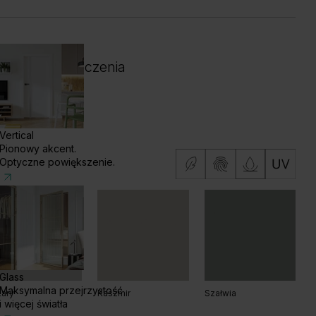
 i kolor wykończenia
Vertical
Pionowy akcent.
Optyczne powiększenie.
Glass
Maksymalna przejrzystość
ary
Kaszmir
Szałwia
i więcej światła