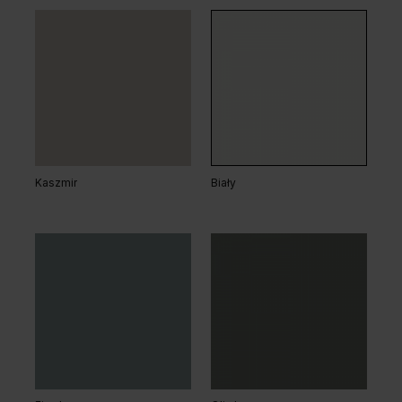
Dąb Ciemny
Wenge White
Dąb Arles Ciemny
Dąb Arles Naturalny
Kaszmir
Biały
Dąb Klasyczny
Dąb Arles Toffee
Dąb Salvador Bielony
Grupa cenowa (2)