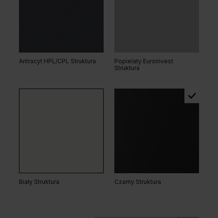
Dąb Bookmatch
Dąb Vicenza
Grupa cenowa (3)
Antracyt HPL/CPL Struktura
Popielaty Euroinvest
Struktura
Dąb Lorenzo
Hikora Naturalna
Dąb Vicenza Szary
Biały Struktura
Czarny Struktura