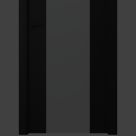
Unia Europejska
Extranet
Dla sygnalisty
OBSERWUJ NAS