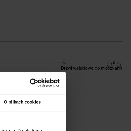
ały
Fiord
Oliwka
ąb Hawana
0
Drzwi wejściowe do mieszkania
O plikach cookies
ji z nią. Dzięki temu