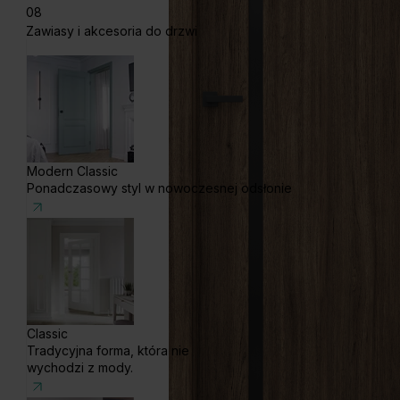
08
Zawiasy i akcesoria do drzwi
Modern Classic
Ponadczasowy styl w nowoczesnej odsłonie
Classic
Tradycyjna forma, która nie
wychodzi z mody.