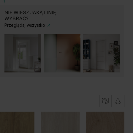
NIE WIESZ JAKĄ LINIĘ
WYBRAĆ?
Przeglądaj wszystko
b Kalifornia
Dąb Naturalny
Dąb Matowy