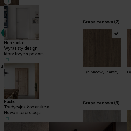
Grupa cenowa (2)
i
Horizontal
Wyrazisty design,
który trzyma poziom.
 858 056
Dąb Matowy Ciemny
Dą
Rustic
Grupa cenowa (3)
Tradycyjna konstrukcja.
Nowa interpretacja.