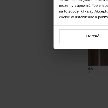
możemy zapewnić Tobie lepsz
na to zgodę, klikając Akcep
cookie w ustawieniach poniże
Odrzuć
4.A