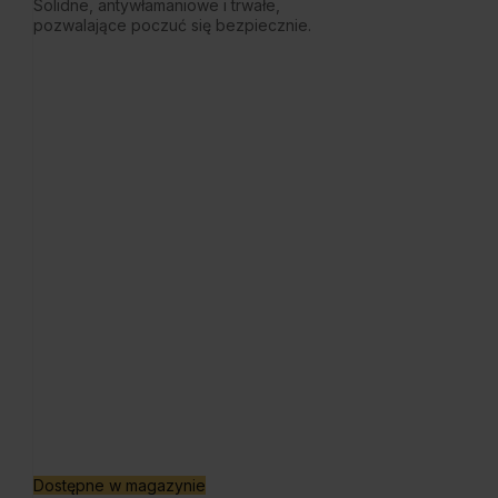
Solidne, antywłamaniowe i trwałe,
pozwalające poczuć się bezpiecznie.
Dostępne w magazynie