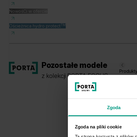
NowośCi w ofercie
TM
Ościeżnica hydro protect
Pozostałe modele
Produkt
z kolekcji PORTA FOCUS
Zgoda
Zgoda na pliki cookie
Ta strona korzysta z plików c