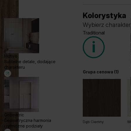
Kolorystyka
Wybierz charakter
Traditional
Motive
Subtelne detale, dodające
charakteru
Grupa cenowa (1)
Geometric
Geometryczna harmonia
Dąb Ciemny
W
i rytmiczne podziały