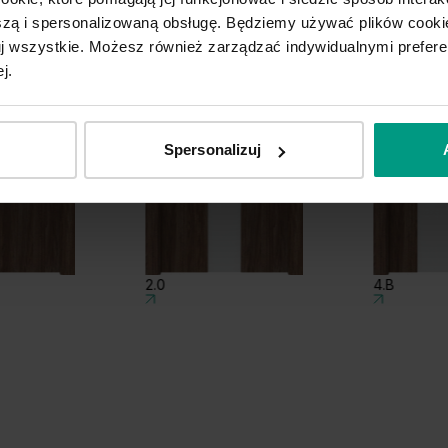
ą i spersonalizowaną obsługę. Będziemy używać plików cookie
Dąb Bookmatch
Dą
tuj wszystkie. Możesz również zarządzać indywidualnymi prefer
j.
Popielaty Euroinvest
Bi
Struktura
Spersonalizuj
Grupa cenowa (4)
2.0
4.B
Kaszmir
Sz