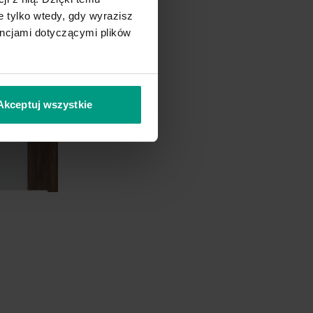
 tylko wtedy, gdy wyrazisz
b Vicenza
Dąb Vicenza Szary
encjami dotyczącymi plików
ały Struktura
Antracyt HPL/CPL
Czarny Struktura
Struktura
Akceptuj wszystkie
ary Piaskowy
Szary Przykurzony