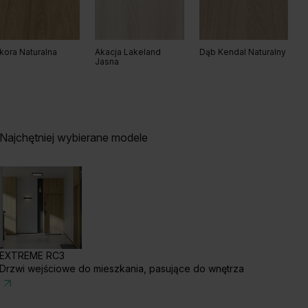
kora Naturalna
Akacja Lakeland
Dąb Kendal Naturalny
Jasna
Najchętniej wybierane modele
EXTREME RC3
Drzwi wejściowe do mieszkania, pasujące do wnętrza
b Arles Naturalny
Dąb Arles Toffee
Dąb Salvador Bielony