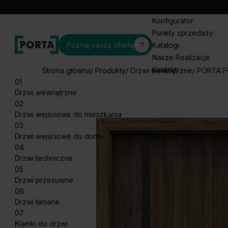
Konfigurator
Punkty sprzedaży
Poznaj naszą ofertę
Katalogi
Nasze Realizacje
Kontakt
Strona główna
Produkty
Drzwi wewnętrzne
PORTA 
01
Drzwi wewnętrzne
02
Drzwi wejściowe do mieszkania
03
Drzwi wejściowe do domu
04
Drzwi techniczne
05
Drzwi przesuwne
06
Drzwi łamane
07
Klamki do drzwi