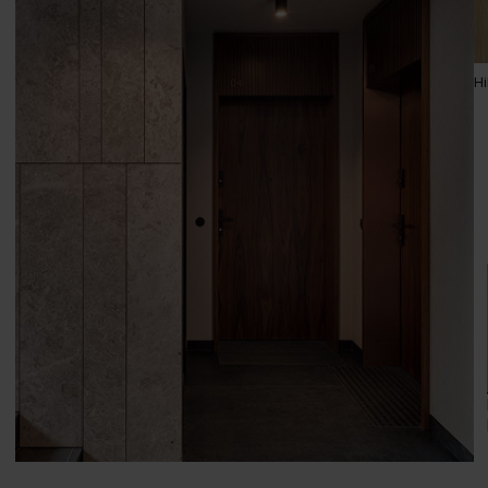
Dąb Lorenzo
Hi
Modern
Uni kolor
Grupa cenowa (2)
Rustic
Grupa cenowa (2)
Dąb Arles Ciemny
Dą