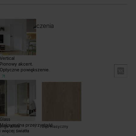
 i kolor wykończenia
Vertical
Pionowy akcent.
Optyczne powiększenie.
Glass
Maksymalna przejrzystość
enge White
Dąb Klasyczny
i więcej światła