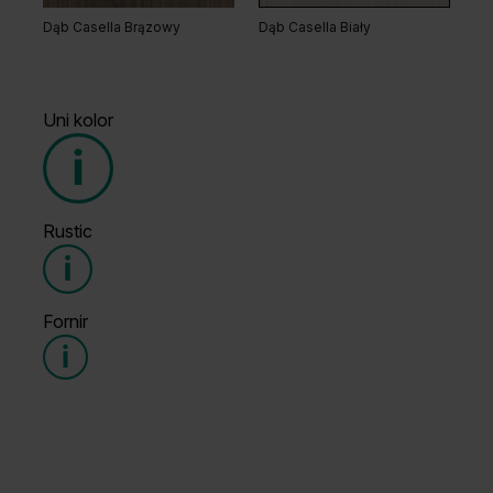
Dąb Casella Brązowy
Dąb Casella Biały
Uni kolor
Rustic
Grupa cenowa (3)
Fornir
Grupa cenowa (3)
Popielaty Euroinvest
Biały Struktura