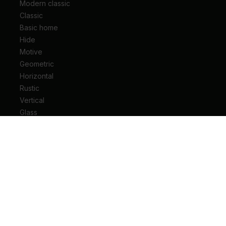
Modern classic
Classic
Basic home
Hide
Motive
Geometric
Horizontal
Rustic
Vertical
Glass
Drzwi wejściowe do mieszkania
Drzwi wejściowe do domu
Drzwi techniczne
Drzwi przesuwne
Drzwi łamane
Ościeżnice
Klamki do drzwi