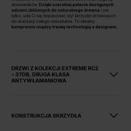
domowników.
Dzięki szerokiej palecie dostępnych
odcieni zbliżonych do naturalnego drewna
i nie
tylko, uda Ci się dopasować styl skrzydeł drzwiowych
do aranżacji całego mieszkania. To idealny
kompromis między trwałą technologią a designem.
DRZWI Z KOLEKCJI EXTREME RC2
– 37DB, DRUGA KLASA
ANTYWŁAMANIOWA
Seria EXTREME RC2 to przede wszystkim
solidna
ochrona przed próbą włamania z użyciem prostych
narzędzi takich jak młotek, śrubokręt, obcęgi czy
klin
. Dzięki 2 mocnym zamkom bolcowym 3 ryglowym,
KONSTRUKCJA SKRZYDŁA
wkładce kl. B oraz 4 bolcom antywyważeniowym
możesz swobodnie wyjechać na wakacje lub krótszy