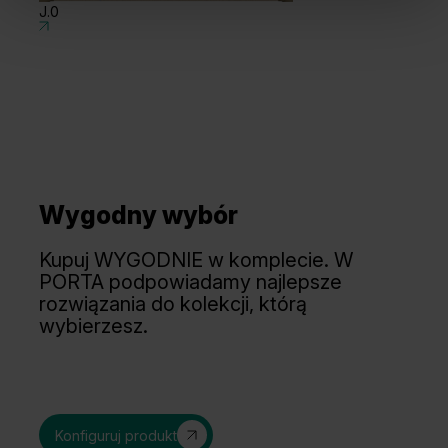
J.0
J
Wygodny wybór
Tabacco
Orzech Taupe Matowy
Kupuj WYGODNIE w komplecie. W
PORTA podpowiadamy najlepsze
rozwiązania do kolekcji, którą
wybierzesz.
Konfiguruj produkt