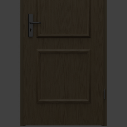
Unia Europejska
Extranet
Dla sygnalisty
OBSERWUJ NAS