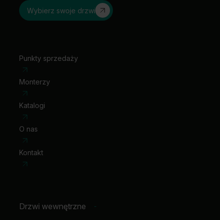
wizjer
Wybierz swoje drzwi
wizjer panoramiczny (okl. syntetyczne)
klamka z szyldem
Punkty sprzedaży
Monterzy
Katalogi
O nas
Kontakt
Drzwi wewnętrzne
-