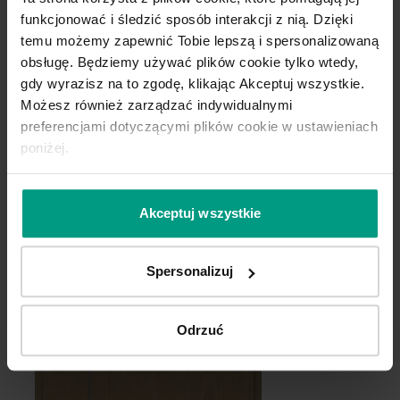
funkcjonować i śledzić sposób interakcji z nią. Dzięki
temu możemy zapewnić Tobie lepszą i spersonalizowaną
obsługę. Będziemy używać plików cookie tylko wtedy,
gdy wyrazisz na to zgodę, klikając Akceptuj wszystkie.
Możesz również zarządzać indywidualnymi
Szary Przykurzony
Szary Piaskowy
preferencjami dotyczącymi plików cookie w ustawieniach
poniżej.
Dąb Matowy
Dąb 1
Halifax Naturalny
Akceptuj wszystkie
Spersonalizuj
Odrzuć
Kaszmir
Dąb Biały
Czarny