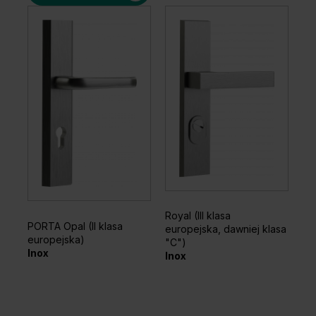
Orzech Ciemny
Dąb
Royal (III klasa
PORTA Opal (II klasa
europejska, dawniej klasa
europejska)
"C")
Inox
Inox